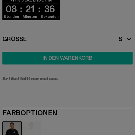
-17% DEAL ENDET IN
08
21
36
Stunden
Minuten
Sekunden
SIZE
GRÖSSE
S
IN DEN WARENKORB
Artikel fällt normal aus
FARBOPTIONEN