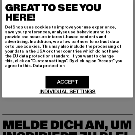
GREAT TO SEE YOU
Hersteller: VF International SAGL |
HERE!
dickieslife_shop_de@vfc.com
Via Laveggio 5 | 6855 Stabio | CH
DefShop uses cookies to improve your use experience,
save your preferences, analyse use behaviour and to
provide and measure interest-based contents and
advertising. In addition, we allow partners to extract data
GRÖSSE & PASSFORM
or to use cookies. This may also include the processing of
your data in the USA or other countries which do not have
the EU data protection standard. If you want to change
PFLEGEHINWEISE
this, click on "Custom settings". By clicking on "Accept" you
agree to this.
Data protection
LIEFERUNG & RÜCKGABE
ACCEPT
INDIVIDUAL SETTINGS
MELDE DICH AN, UM