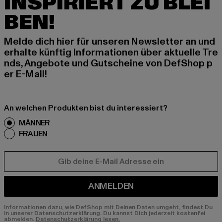
INSPIRIERT ZU BLEI
BEN!
Melde dich hier für unseren Newsletter an und
erhalte künftig Informationen über aktuelle Tre
nds, Angebote und Gutscheine von DefShop p
er E-Mail!
An welchen Produkten bist du interessiert?
MÄNNER
FRAUEN
E-MAIL
ANMELDEN
Informationen dazu, wie DefShop mit Deinen Daten umgeht, findest Du
in unserer Datenschutzerklärung. Du kannst Dich jederzeit kostenfei
abmelden.
Datenschutzerklärung lesen.