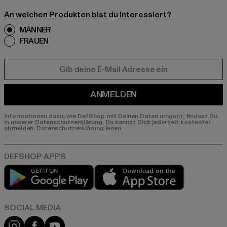
An welchen Produkten bist du interessiert?
MÄNNER
FRAUEN
E-MAIL
ANMELDEN
Informationen dazu, wie DefShop mit Deinen Daten umgeht, findest Du
in unserer Datenschutzerklärung. Du kannst Dich jederzeit kostenfei
abmelden.
Datenschutzerklärung lesen.
Play market
App store
Instagram
Facebook
YouTube