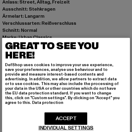
Anlass: Street, Alltag, Freizeit
Ausschnitt: Stehkragen
Ärmelart: Langarm
Verschlussarten: Reißverschluss
Schnitt: Normal
Marke: Urban Classics
GREAT TO SEE YOU
Kat.: Übergangsjacken
Farbe: rot
HERE!
Hersteller Farbe: burgundy
DefShop uses cookies to improve your use experience,
Materialzusammensetzung: 100% Polyester
save your preferences, analyse use behaviour and to
Art.Nr: TB862-00606
provide and measure interest-based contents and
advertising. In addition, we allow partners to extract data
or to use cookies. This may also include the processing of
Hersteller: TB International GmbH |
info@tbint.de
your data in the USA or other countries which do not have
the EU data protection standard. If you want to change
Dr.-Robert-Murjahn-Straße 7 | 64372 Ober-Ramstadt |
this, click on "Custom settings". By clicking on "Accept" you
DE
agree to this.
Data protection
ACCEPT
GRÖSSE & PASSFORM
INDIVIDUAL SETTINGS