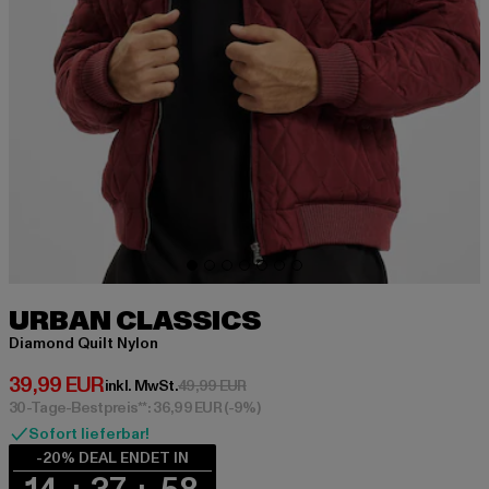
URBAN CLASSICS
Diamond Quilt Nylon
Derzeitiger Preis: 39,99 EUR
39,99 EUR
Aktionspreis: 49,99 EUR
inkl. MwSt.
49,99 EUR
30-Tage-Bestpreis**: 36,99 EUR
(-9%)
Sofort lieferbar!
-20% DEAL ENDET IN