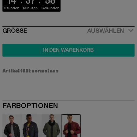
14
37
58
Stunden
Minuten
Sekunden
SIZE
GRÖSSE
AUSWÄHLEN
IN DEN WARENKORB
Artikel fällt normal aus
FARBOPTIONEN