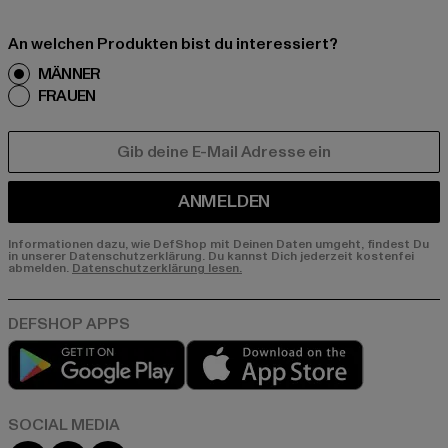
An welchen Produkten bist du interessiert?
MÄNNER
FRAUEN
E-MAIL
ANMELDEN
Informationen dazu, wie DefShop mit Deinen Daten umgeht, findest Du
in unserer Datenschutzerklärung. Du kannst Dich jederzeit kostenfei
abmelden.
Datenschutzerklärung lesen.
Play market
App store