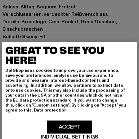
Anlass: Alltag, Bequem, Freizeit
Verschlussarten: verdeckter Reißverschluss
Details: Brandlogo, Coin-Pocket, Gesäßtaschen,
Einschubtaschen
Schnitt: Skinny-Fit
Marke: Denim Project
GREAT TO SEE YOU
Kat.: Skinny Fit Jeans
HERE!
Farbe: blau
Hersteller Farbe: blue wash
DefShop uses cookies to improve your use experience,
Materialzusammensetzung: 98% Baumwolle, 2%
save your preferences, analyse use behaviour and to
provide and measure interest-based contents and
Elasthan
advertising. In addition, we allow partners to extract data
Art.Nr: DP1000-11997
or to use cookies. This may also include the processing of
your data in the USA or other countries which do not have
the EU data protection standard. If you want to change
Hersteller: Denim Project Aps |
info@denimproject.eu
this, click on "Custom settings". By clicking on "Accept" you
agree to this.
Data protection
Jægergaardsgade 156G | 8000 Aarhus C | DK
ACCEPT
GRÖSSE & PASSFORM
INDIVIDUAL SETTINGS