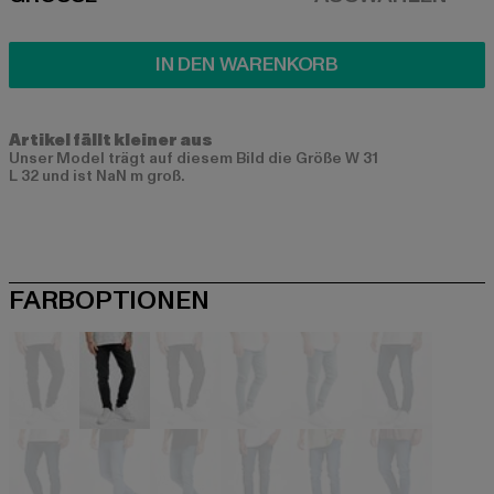
SIZE
IN DEN WARENKORB
Artikel fällt kleiner aus
Unser Model trägt auf diesem Bild die Größe W 31
L 32 und ist NaN m groß.
FARBOPTIONEN
schwarz
schwarz
schwarz
blau
blau
blau