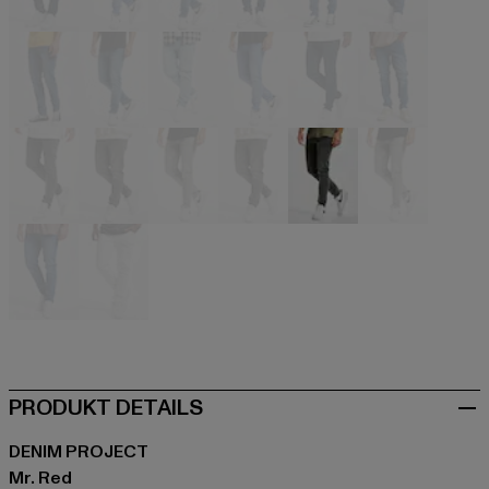
blau
blau
blau
blau
blau
blau
blau
blau
blau
blau
blau
blau
grau
grau
grau
grau
grau
grau
bunt
weiß
PRODUKT DETAILS
DENIM PROJECT
Mr. Red