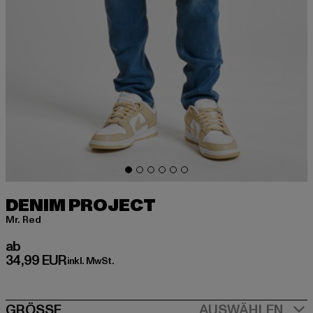
DENIM PROJECT
Mr. Red
Derzeitiger Preis: ab 34,99 EUR
ab
34,99 EUR
inkl. MwSt.
GRÖSSE
AUSWÄHLEN