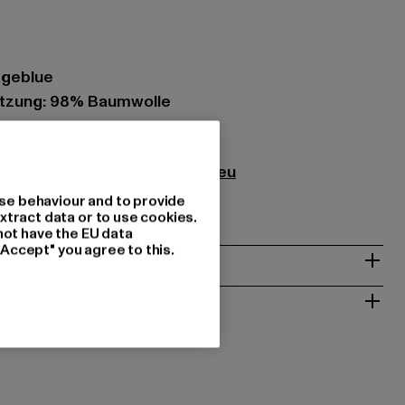
tageblue
tzung: 98% Baumwolle
ject Aps |
info@denimproject.eu
 | 8000 Aarhus C | DK
se behaviour and to provide
xtract data or to use cookies.
not have the EU data
"Accept" you agree to this.
& PASSFORM
 RÜCKGABE