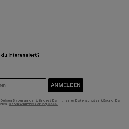
 du interessiert?
ANMELDEN
Deinen Daten umgeht, findest Du in unserer Datenschutzerklärung. Du
lden.
Datenschutzerklärung lesen.