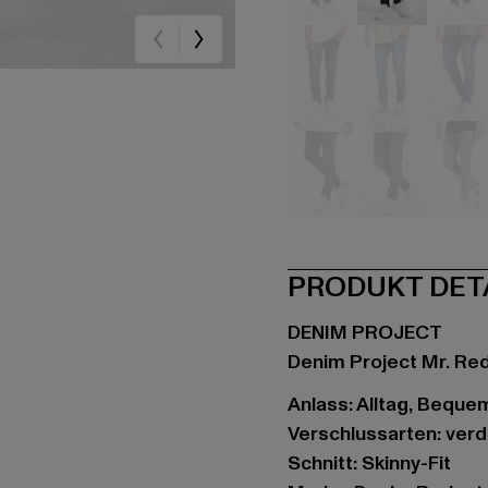
schwarz
schwarz
sc
blau
blau
bla
grau
grau
gr
PRODUKT DET
DENIM PROJECT
Denim Project Mr. Red
Anlass: Alltag, Bequem
Verschlussarten: ver
Schnitt: Skinny-Fit