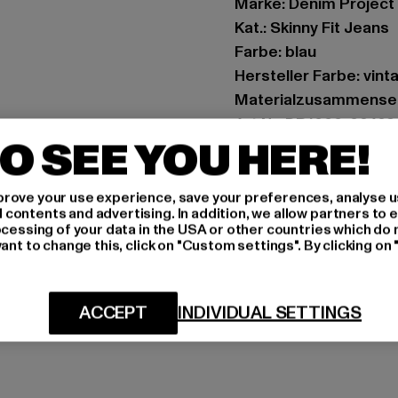
Marke: Denim Project
Kat.: Skinny Fit Jeans
Farbe: blau
Hersteller Farbe: vin
Materialzusammense
Art.Nr: DP1000-02428
O SEE YOU HERE!
Hersteller: Denim Pro
Jægergaardsgade 156G
rove your use experience, save your preferences, analyse u
ontents and advertising. In addition, we allow partners to e
ocessing of your data in the USA or other countries which do 
ant to change this, click on "Custom settings". By clicking on 
GRÖSSE 
LIEFERUNG &
ACCEPT
INDIVIDUAL SETTINGS