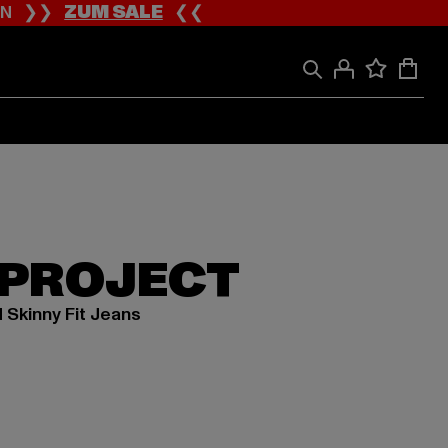
ION ❯❯
ZUM SALE
❮❮
 PROJECT
 Skinny Fit Jeans
 ab 39,99 EUR