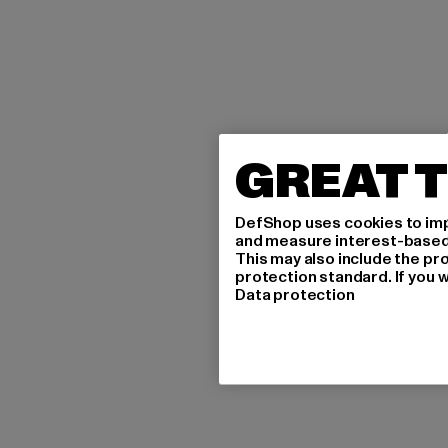
GREAT T
DefShop uses cookies to imp
and measure interest-based c
This may also include the pr
protection standard. If you w
Data protection