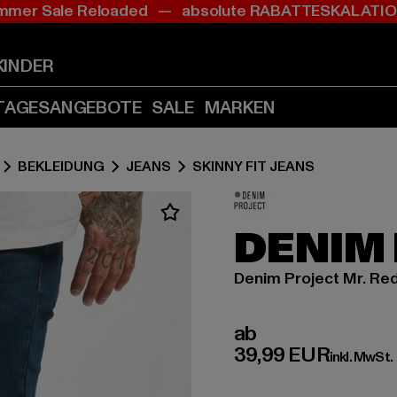
mer Sale Reloaded — absolute RABATTESKALAT
Zum
Zum
Inhalt
Fußzeile
springen
springen
KINDER
(Enter
(Enter
drücken)
drücken)
TAGESANGEBOTE
SALE
MARKEN
BEKLEIDUNG
JEANS
SKINNY FIT JEANS
DENIM
Denim Project Mr. Red
Derzeitiger Preis:
ab
39,99 EUR
inkl. MwSt.