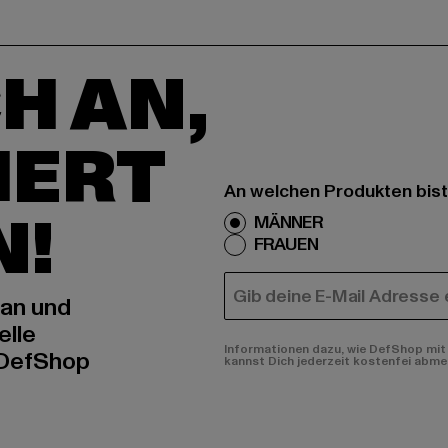
H AN,
IERT
An welchen Produkten bist
N!
MÄNNER
FRAUEN
E-MAIL
 an und
elle
Informationen dazu, wie DefShop mit 
 DefShop
kannst Dich jederzeit kostenfei abme