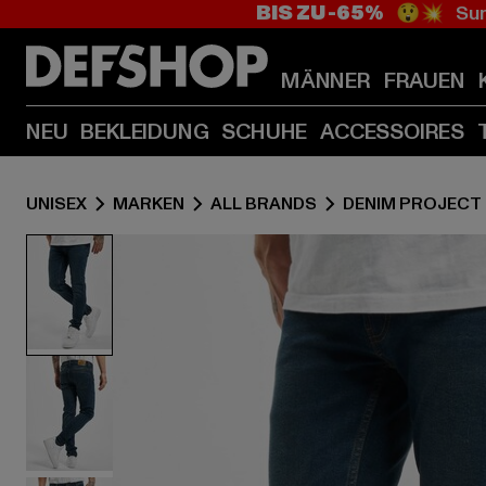
BIS ZU -65%
😲💥 Sum
MÄNNER
FRAUEN
NEU
BEKLEIDUNG
SCHUHE
ACCESSOIRES
UNISEX
MARKEN
ALL BRANDS
DENIM PROJECT