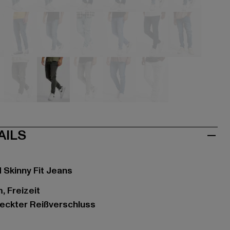
hwarz
blau
blau
blau
blau
blau
blau
u
blau
blau
blau
blau
blau
blau
au
grau
grau
grau
bunt
weiß
AILS
 Skinny Fit Jeans
, Freizeit
deckter Reißverschluss