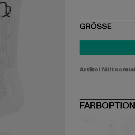
SIZE
GRÖSSE
Artikel fällt norma
FARBOPTIO