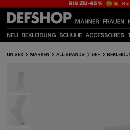
BIS ZU -65%
😲💥 Sum
MÄNNER
FRAUEN
NEU
BEKLEIDUNG
SCHUHE
ACCESSOIRES
UNISEX
MARKEN
ALL BRANDS
DEF
BEKLEIDU