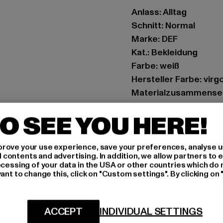
Anlass: Alltag
Schnitt: Normal
Marke: DEF
Kat.: Bekleidung
Farbe: weiß
Hersteller Farbe: virg
Materialzusammenset
Elasthan
O SEE YOU HERE!
Art.Nr: DFSX005-035
Hersteller: TB Intern
rove your use experience, save your preferences, analyse u
ontents and advertising. In addition, we allow partners to e
Dr.-Robert-Murjahn-S
ocessing of your data in the USA or other countries which do 
ant to change this, click on "Custom settings". By clicking on 
GRÖSSE 
ACCEPT
INDIVIDUAL SETTINGS
PFLEGEHINWE