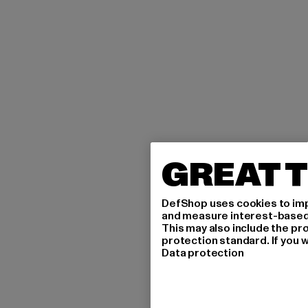
GREAT T
DefShop uses cookies to imp
and measure interest-based c
This may also include the pr
protection standard. If you w
Data protection