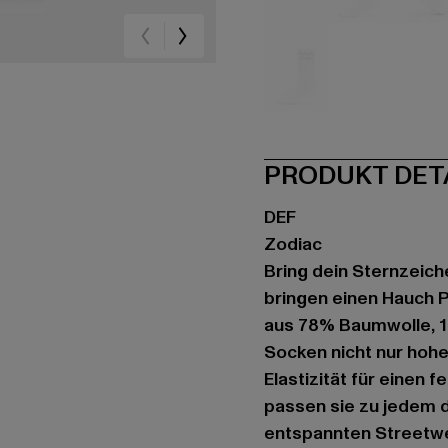
schwarz
schwarz
we
weiß
PRODUKT DET
DEF
Zodiac
Bring dein Sternzeich
bringen einen Hauch P
aus 78% Baumwolle, 1
Socken nicht nur hoh
Elastizität für einen 
passen sie zu jedem d
entspannten Streetwea