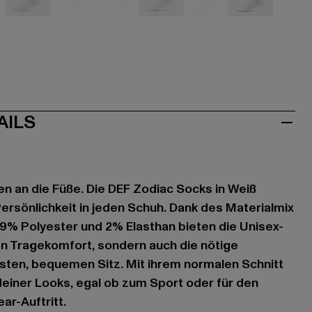
iß
weiß
weiß
weiß
weiß
weiß
weiß
AILS
en an die Füße. Die DEF Zodiac Socks in Weiß
ersönlichkeit in jeden Schuh. Dank des Materialmix
9% Polyester und 2% Elasthan bieten die Unisex-
en Tragekomfort, sondern auch die nötige
festen, bequemen Sitz. Mit ihrem normalen Schnitt
einer Looks, egal ob zum Sport oder für den
r-Auftritt.