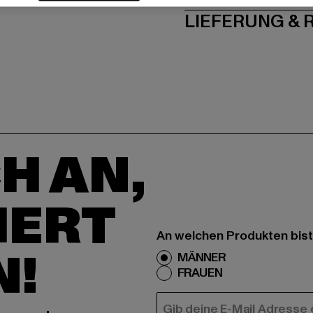
LIEFERUNG &
H AN,
IERT
An welchen Produkten bist
N!
MÄNNER
FRAUEN