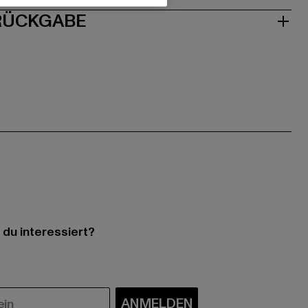
 RÜCKGABE
 du interessiert?
ANMELDEN