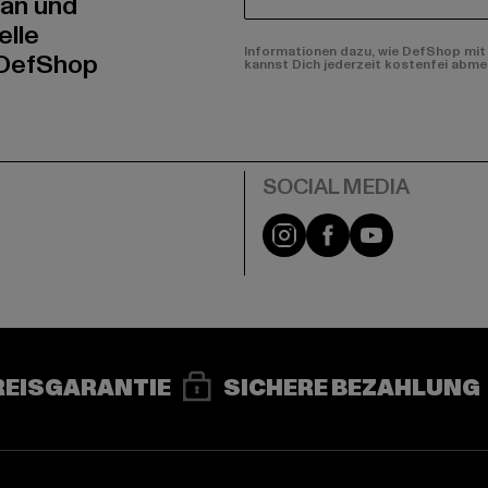
E-MAIL
 an und
elle
Informationen dazu, wie DefShop mit 
 DefShop
kannst Dich jederzeit kostenfei abme
e
Instagram
Facebook
YouTube
REISGARANTIE
SICHERE BEZAHLUNG