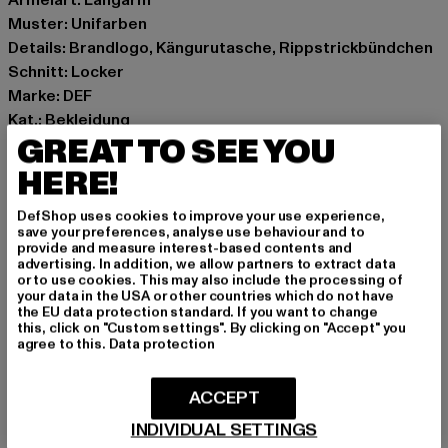
Muster: Unifarben
Details: Brandlogo, Kängurutasche, Rippstrickbündchen
Schnitt: Locker
Marke: DEF
Kat.: Bekleidung
GREAT TO SEE YOU
Farbe: grau
Hersteller Farbe: anthracite washed
HERE!
Materialzusammensetzung: 80% Baumwolle, 20%
Polyester
DefShop uses cookies to improve your use experience,
save your preferences, analyse use behaviour and to
Art.Nr: DFHD186-04493
provide and measure interest-based contents and
advertising. In addition, we allow partners to extract data
or to use cookies. This may also include the processing of
Hersteller: TB International GmbH |
info@tbint.de
your data in the USA or other countries which do not have
Dr.-Robert-Murjahn-Straße 7 | 64372 Ober-Ramstadt |
the EU data protection standard. If you want to change
this, click on "Custom settings". By clicking on "Accept" you
DE
agree to this.
Data protection
ACCEPT
GRÖSSE & PASSFORM
INDIVIDUAL SETTINGS