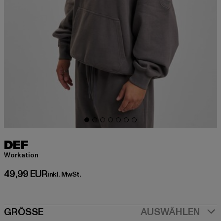
DEF
Workation
Derzeitiger Preis: 49,99 EUR
49,99 EUR
inkl. MwSt.
SIZE
GRÖSSE
AUSWÄHLEN