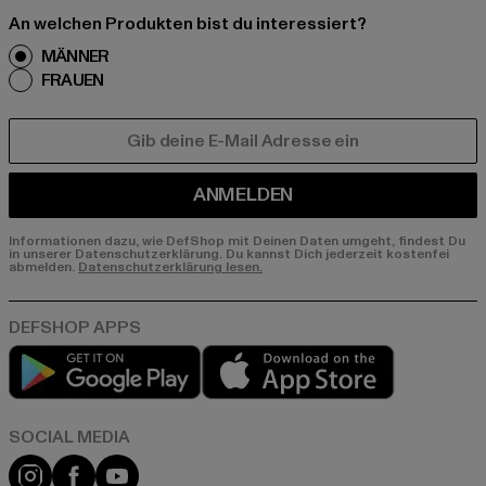
An welchen Produkten bist du interessiert?
MÄNNER
FRAUEN
E-MAIL
ANMELDEN
Informationen dazu, wie DefShop mit Deinen Daten umgeht, findest Du
in unserer Datenschutzerklärung. Du kannst Dich jederzeit kostenfei
abmelden.
Datenschutzerklärung lesen.
Play market
App store
Instagram
Facebook
YouTube