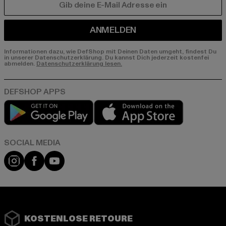
E-MAIL
ANMELDEN
Informationen dazu, wie DefShop mit Deinen Daten umgeht, findest Du
in unserer Datenschutzerklärung. Du kannst Dich jederzeit kostenfei
abmelden.
Datenschutzerklärung lesen.
Play market
App store
Instagram
Facebook
YouTube
KOSTENLOSE RETOURE