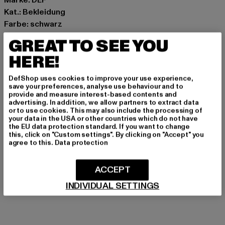
Kat.: Bekleidung
Farbe: schwarz
Hersteller Farbe: jet black washed
GREAT TO SEE YOU
Materialzusammensetzung: 100% Baumwolle
HERE!
Art.Nr: DFTS250-20366
DefShop uses cookies to improve your use experience,
Hersteller: TB International GmbH |
info@tbint.de
save your preferences, analyse use behaviour and to
provide and measure interest-based contents and
Dr.-Robert-Murjahn-Straße 7 | 64372 Ober-Ramstadt |
advertising. In addition, we allow partners to extract data
DE
or to use cookies. This may also include the processing of
your data in the USA or other countries which do not have
the EU data protection standard. If you want to change
this, click on "Custom settings". By clicking on "Accept" you
GRÖSSE & PASSFORM
agree to this.
Data protection
PFLEGEHINWEISE
ACCEPT
INDIVIDUAL SETTINGS
LIEFERUNG & RÜCKGABE