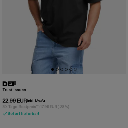
DEF
Trust Issues
Derzeitiger Preis: 22,99 EUR
22,99 EUR
inkl. MwSt.
30-Tage-Bestpreis**: 17,99 EUR
(-28%)
Sofort lieferbar!