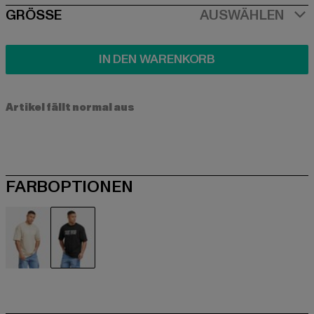
SIZE
GRÖSSE
AUSWÄHLEN
IN DEN WARENKORB
Artikel fällt normal aus
FARBOPTIONEN
beige
schwarz