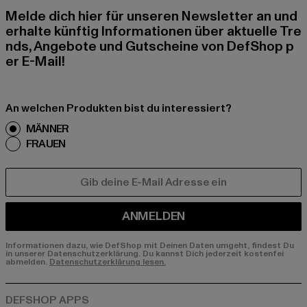
Melde dich hier für unseren Newsletter an und
erhalte künftig Informationen über aktuelle Tre
nds, Angebote und Gutscheine von DefShop p
er E-Mail!
An welchen Produkten bist du interessiert?
MÄNNER
FRAUEN
E-MAIL
ANMELDEN
Informationen dazu, wie DefShop mit Deinen Daten umgeht, findest Du
in unserer Datenschutzerklärung. Du kannst Dich jederzeit kostenfei
abmelden.
Datenschutzerklärung lesen.