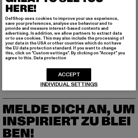
HERE!
DE
DefShop uses cookies to improve your use experience,
save your preferences, analyse use behaviour and to
GRÖSSE & PASSFORM
provide and measure interest-based contents and
advertising. In addition, we allow partners to extract data
or to use cookies. This may also include the processing of
PFLEGEHINWEISE
your data in the USA or other countries which do not have
the EU data protection standard. If you want to change
this, click on "Custom settings". By clicking on "Accept" you
LIEFERUNG & RÜCKGABE
agree to this.
Data protection
ACCEPT
INDIVIDUAL SETTINGS
MELDE DICH AN, UM
INSPIRIERT ZU BLEI
BEN!