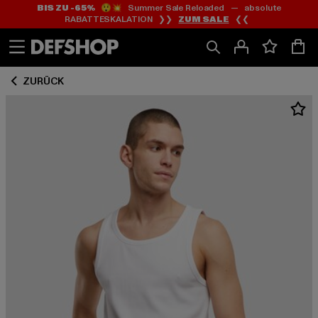
BIS ZU -65%
😲💥 Summer Sale Reloaded — absolute
Zum
Zum
RABATTESKALATION ❯❯
ZUM SALE
❮❮
Inhalt
Fußzeile
springen
springen
ZURÜCK