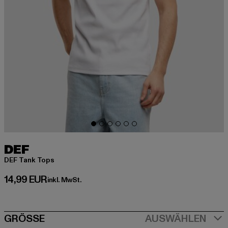
DEF
DEF Tank Tops
Derzeitiger Preis: 14,99 EUR
14,99 EUR
inkl. MwSt.
SIZE
GRÖSSE
AUSWÄHLEN