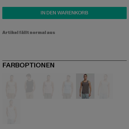
IN DEN WARENKORB
Artikel fällt normal aus
FARBOPTIONEN
beige
schwarz
schwarz
blau
grau
grau
weiß