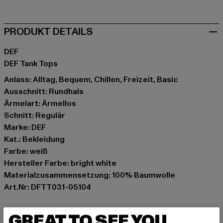
PRODUKT DETAILS
DEF
DEF Tank Tops
Anlass: Alltag, Bequem, Chillen, Freizeit, Basic
Ausschnitt: Rundhals
Ärmelart: Ärmellos
Schnitt: Regulär
Marke: DEF
Kat.: Bekleidung
Farbe: weiß
Hersteller Farbe: bright white
Materialzusammensetzung: 100% Baumwolle
Art.Nr: DFTT031-05104
Hersteller: TB International GmbH |
info@tbint.de
GREAT TO SEE YOU
Dr.-Robert-Murjahn-Straße 7 | 64372 Ober-Ramstadt |