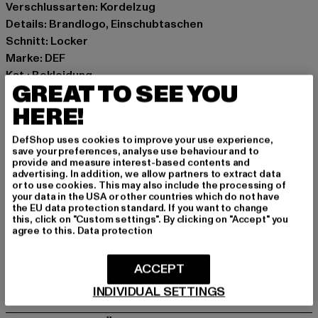
Verschlussarten: Kordelzug
Details: Brandlogo, Einschubtaschen
Schnitt: Locker
Marke: DEF
Kat.: Bekleidung
GREAT TO SEE YOU
Farbe: beige
Hersteller Farbe: oatmeal
HERE!
Materialzusammensetzung: 100% Polyester
DefShop uses cookies to improve your use experience,
Art.Nr: DFSH049-06446
save your preferences, analyse use behaviour and to
provide and measure interest-based contents and
advertising. In addition, we allow partners to extract data
Hersteller: TB International GmbH |
info@tbint.de
or to use cookies. This may also include the processing of
Dr.-Robert-Murjahn-Straße 7 | 64372 Ober-Ramstadt |
your data in the USA or other countries which do not have
the EU data protection standard. If you want to change
DE
this, click on "Custom settings". By clicking on "Accept" you
agree to this.
Data protection
GRÖSSE & PASSFORM
ACCEPT
PFLEGEHINWEISE
INDIVIDUAL SETTINGS