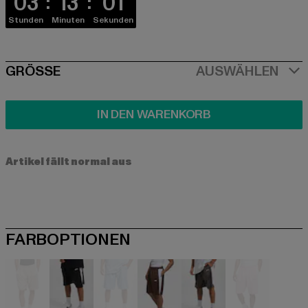
03
13
01
Stunden
Minuten
Sekunden
SIZE
GRÖSSE
AUSWÄHLEN
IN DEN WARENKORB
Artikel fällt normal aus
FARBOPTIONEN