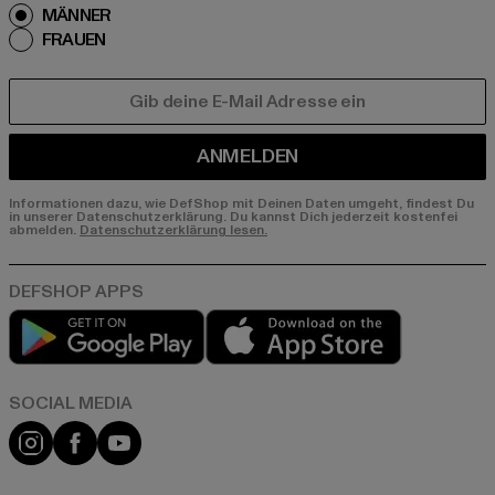
MÄNNER
FRAUEN
E-MAIL
ANMELDEN
Informationen dazu, wie DefShop mit Deinen Daten umgeht, findest Du
in unserer Datenschutzerklärung. Du kannst Dich jederzeit kostenfei
abmelden.
Datenschutzerklärung lesen.
Play market
App store
Instagram
Facebook
YouTube