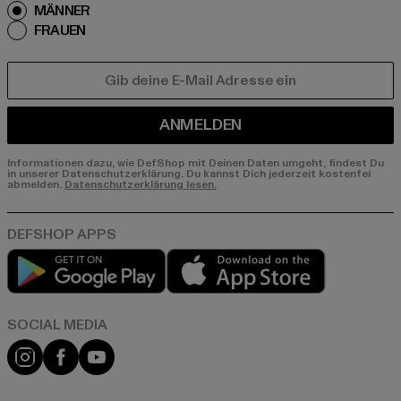
MÄNNER
FRAUEN
E-MAIL
ANMELDEN
Informationen dazu, wie DefShop mit Deinen Daten umgeht, findest Du
in unserer Datenschutzerklärung. Du kannst Dich jederzeit kostenfei
abmelden.
Datenschutzerklärung lesen.
Play market
App store
Instagram
Facebook
YouTube