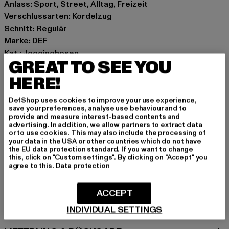
Anlass: Sport, Street, Alltag, Freizeit
Verschlussarten: Kordelzug
Schnitt: Regulär
Marke: DEF
Kat.: Jogginghosen
GREAT TO SEE YOU
Farbe: schwarz
Hersteller Farbe: black wash
HERE!
Materialzusammensetzung: 100% Baumwolle
DefShop uses cookies to improve your use experience,
Art.Nr: DFSP212-01400
save your preferences, analyse use behaviour and to
provide and measure interest-based contents and
advertising. In addition, we allow partners to extract data
Hersteller: TB International GmbH |
info@tbint.de
or to use cookies. This may also include the processing of
Dr.-Robert-Murjahn-Straße 7 | 64372 Ober-Ramstadt |
your data in the USA or other countries which do not have
the EU data protection standard. If you want to change
DE
this, click on "Custom settings". By clicking on "Accept" you
agree to this.
Data protection
GRÖSSE & PASSFORM
ACCEPT
PFLEGEHINWEISE
INDIVIDUAL SETTINGS