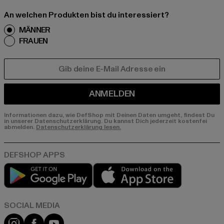
An welchen Produkten bist du interessiert?
MÄNNER
FRAUEN
E-MAIL
ANMELDEN
Informationen dazu, wie DefShop mit Deinen Daten umgeht, findest Du
in unserer Datenschutzerklärung. Du kannst Dich jederzeit kostenfei
abmelden.
Datenschutzerklärung lesen.
Play market
App store
Instagram
Facebook
YouTube