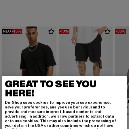
NEU
-15%
-18%
-35%
GREAT TO SEE YOU
HERE!
URBAN CLASSICS
BRANDIT
URBA
DefShop uses cookies to improve your use experience,
Contrast Tall Tee
Urban Legend
save your preferences, analyse use behaviour and to
provide and measure interest-based contents and
Derzeitiger Preis: 12,74 EUR
Derzeitiger Preis: 32,79 EUR
Derzeit
12,74 EUR
32,79 EUR
14,94 
advertising. In addition, we allow partners to extract data
Aktionspreis: 14,99 EUR
Aktionspreis: 39,
14,99 EUR
39,99 EUR
or to use cookies. This may also include the processing of
your data in the USA or other countries which do not have