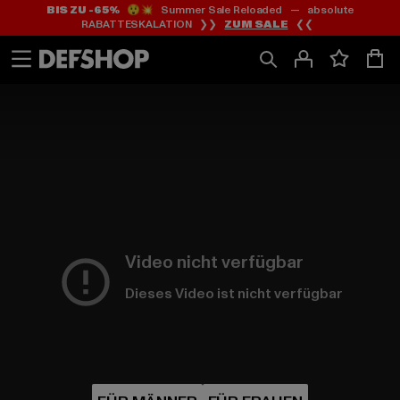
BIS ZU -65%
😲💥 Summer Sale Reloaded — absolute
Zum
Zum
RABATTESKALATION ❯❯
ZUM SALE
❮❮
Inhalt
Fußzeile
springen
springen
HOME
PAGE
|
Video nicht verfügbar
Dieses Video ist nicht verfügbar