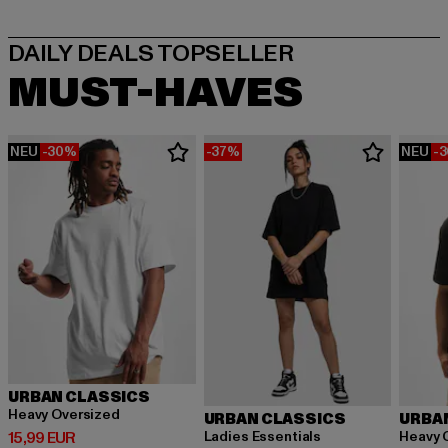
MUST-HAVES
NEU
-30%
-37%
NEU
-
URBAN CLASSICS
Heavy Oversized
URBAN CLASSICS
URBA
Derzeitiger Preis: 15,99 EUR
Ladies Essentials
Heavy 
15,99 EUR