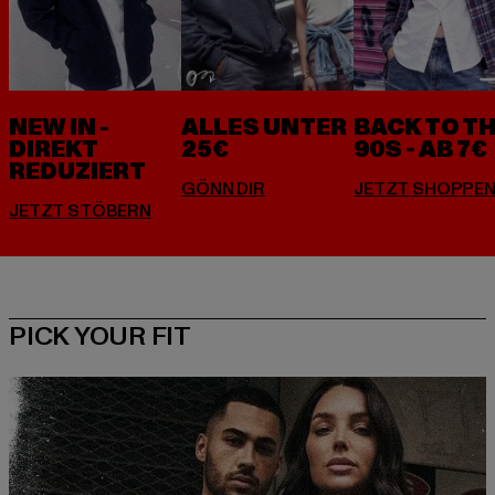
NEW IN -
ALLES UNTER
BACK TO T
DIREKT
25€
90S - AB 7€
REDUZIERT
PICK YOUR FIT