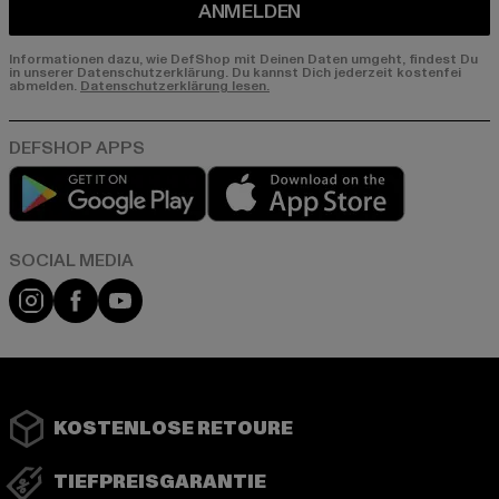
ANMELDEN
Informationen dazu, wie DefShop mit Deinen Daten umgeht, findest Du
in unserer Datenschutzerklärung. Du kannst Dich jederzeit kostenfei
abmelden.
Datenschutzerklärung lesen.
Play market
App store
Instagram
Facebook
YouTube
KOSTENLOSE RETOURE
TIEFPREISGARANTIE