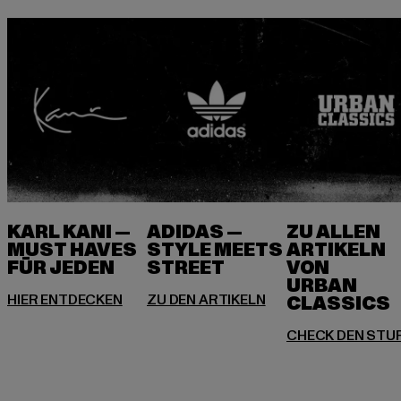
KARL KANI —
ADIDAS —
ZU ALLEN
MUST HAVES
STYLE MEETS
ARTIKELN
FÜR JEDEN
VON
URBAN