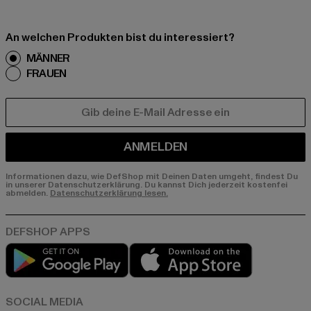
An welchen Produkten bist du interessiert?
MÄNNER
FRAUEN
E-MAIL
ANMELDEN
Informationen dazu, wie DefShop mit Deinen Daten umgeht, findest Du
in unserer Datenschutzerklärung. Du kannst Dich jederzeit kostenfei
abmelden.
Datenschutzerklärung lesen.
Play market
App store