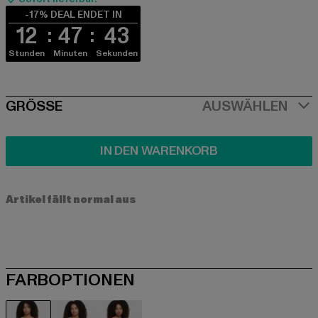
-17% DEAL ENDET IN
12
47
43
Stunden
Minuten
Sekunden
SIZE
GRÖSSE
AUSWÄHLEN
IN DEN WARENKORB
Artikel fällt normal aus
FARBOPTIONEN