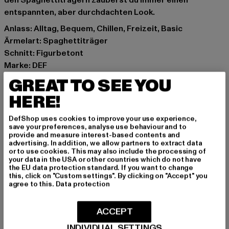
den Spaghettiträgern zauberst du immer einen
entspannten, aber durchdachten Look.
Anlass: Alltag, Bequem, Chillen, Freizeit, Basic
Ärmelart: Spaghettiträger
Schnitt: Figurbetont
Marke: DEF
Kat.: Tank Tops
GREAT TO SEE YOU
Farbe: schwarz
HERE!
Hersteller Farbe: jetblack
Materialzusammensetzung: 95% Baumwolle, 5%
DefShop uses cookies to improve your use experience,
Elasthan
save your preferences, analyse use behaviour and to
provide and measure interest-based contents and
Art.Nr: DFLTT025-20259
advertising. In addition, we allow partners to extract data
or to use cookies. This may also include the processing of
your data in the USA or other countries which do not have
Hersteller: TB International GmbH |
info@tbint.de
the EU data protection standard. If you want to change
Dr.-Robert-Murjahn-Straße 7 | 64372 Ober-Ramstadt |
this, click on "Custom settings". By clicking on "Accept" you
agree to this.
Data protection
DE
ACCEPT
GRÖSSE & PASSFORM
INDIVIDUAL SETTINGS