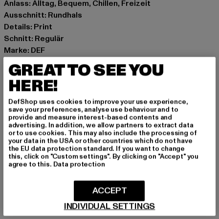
Anlass: Alltag, Bequem, Chillen, Freizeit
Ausschnitt: Rundhals
Details: Print
Schnitt: Regulär
Marke: DEF
Kat.: T-Shirts
GREAT TO SEE YOU
Farbe: schwarz
HERE!
Hersteller Farbe: jet black washed
Materialzusammensetzung: 100% Baumwolle
DefShop uses cookies to improve your use experience,
Art.Nr: DFTS251-20366
save your preferences, analyse use behaviour and to
provide and measure interest-based contents and
advertising. In addition, we allow partners to extract data
Hersteller: TB International GmbH |
info@tbint.de
or to use cookies. This may also include the processing of
your data in the USA or other countries which do not have
Dr.-Robert-Murjahn-Straße 7 | 64372 Ober-Ramstadt |
the EU data protection standard. If you want to change
DE
this, click on "Custom settings". By clicking on "Accept" you
agree to this.
Data protection
GRÖSSE & PASSFORM
ACCEPT
INDIVIDUAL SETTINGS
PFLEGEHINWEISE