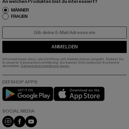
An welchen Produkten bist du interessiert?
MÄNNER
FRAUEN
E-MAIL
ANMELDEN
Informationen dazu, wie DefShop mit Deinen Daten umgeht, findest Du
in unserer Datenschutzerklärung. Du kannst Dich jederzeit kostenfei
abmelden.
Datenschutzerklärung lesen.
Play market
App store
Instagram
Facebook
YouTube