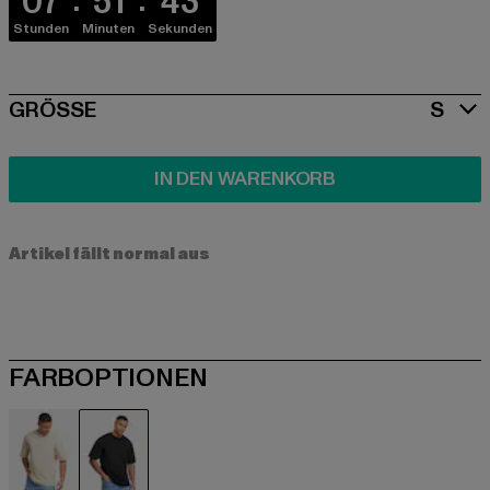
07
51
43
Stunden
Minuten
Sekunden
SIZE
GRÖSSE
S
IN DEN WARENKORB
Artikel fällt normal aus
FARBOPTIONEN