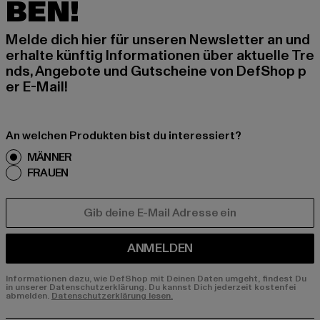
BEN!
Melde dich hier für unseren Newsletter an und
erhalte künftig Informationen über aktuelle Tre
nds, Angebote und Gutscheine von DefShop p
er E-Mail!
An welchen Produkten bist du interessiert?
MÄNNER
FRAUEN
E-MAIL
ANMELDEN
Informationen dazu, wie DefShop mit Deinen Daten umgeht, findest Du
in unserer Datenschutzerklärung. Du kannst Dich jederzeit kostenfei
abmelden.
Datenschutzerklärung lesen.