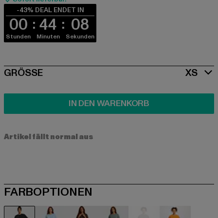
-43% DEAL ENDET IN
00
44
08
Stunden
Minuten
Sekunden
SIZE
GRÖSSE
XS
IN DEN WARENKORB
Artikel fällt normal aus
FARBOPTIONEN