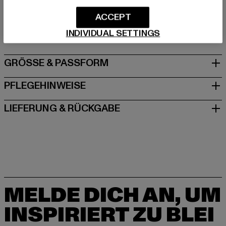
Hersteller: TB International GmbH |
info@tbint.de
Dr.-Robert-Murjahn-Straße 7 | 64372 Ober-Ramstadt |
ACCEPT
DE
INDIVIDUAL SETTINGS
GRÖSSE & PASSFORM
PFLEGEHINWEISE
LIEFERUNG & RÜCKGABE
MELDE DICH AN, UM
INSPIRIERT ZU BLEI