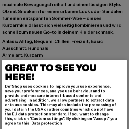
maximale Bewegungsfreiheit und einen lässigen Style.
Ob mit Sneakern für einen urbanen Look oder Sandalen
für einen entspannten Sommer-Vibe – dieses
Kurzarmkleid lässt sich vielseitig kombinieren und wird
schnell zum neuen Go-to in deinem Kleiderschrank.
Anlass: Alltag, Bequem, Chillen, Freizeit, Basic
Ausschnitt: Rundhals
Ärmelart: Kurzarm
Muster: Unifarben
GREAT TO SEE YOU
Details: Schlitz
HERE!
Schnitt: Locker
Marke: DEF
DefShop uses cookies to improve your use experience,
Kat.: Bekleidung
save your preferences, analyse use behaviour and to
provide and measure interest-based contents and
Farbe: schwarz
advertising. In addition, we allow partners to extract data
Hersteller Farbe: jet black
or to use cookies. This may also include the processing of
your data in the USA or other countries which do not have
Materialzusammensetzung: 100% Baumwolle
the EU data protection standard. If you want to change
Art.Nr: DFLDR084-02343
this, click on "Custom settings". By clicking on "Accept" you
agree to this.
Data protection