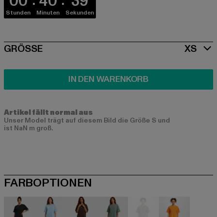
00
40
38
Stunden
Minuten
Sekunden
SIZE
GRÖSSE
XS
IN DEN WARENKORB
Artikel fällt normal aus
Unser Model trägt auf diesem Bild die Größe S und
ist NaN m groß.
FARBOPTIONEN