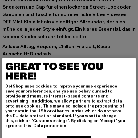
Sneakern und Cap für einen lockeren Street-Look oder
Sandalen und Tasche für sommerliche Vibes – dieses
DEF Mini-Kleid ist ein vielseitiger Allrounder, der sich
mühelos in jeden Style einfügt. Ein klares Essential, das in
keinem Kleiderschrank fehlen sollte.
Anlass: Alltag, Bequem, Chillen, Freizeit, Basic
Ausschnitt: Rundhals
Ärmelart: Kurzarm
GREAT TO SEE YOU
Schnitt: Locker
HERE!
Marke: DEF
Kat.: Bekleidung
DefShop uses cookies to improve your use experience,
Farbe: weiß
save your preferences, analyse use behaviour and to
provide and measure interest-based contents and
Hersteller Farbe: cloud dancer
advertising. In addition, we allow partners to extract data
Materialzusammensetzung: 100% Baumwolle
or to use cookies. This may also include the processing of
your data in the USA or other countries which do not have
Art.Nr: DFLDR084-08860
the EU data protection standard. If you want to change
this, click on "Custom settings". By clicking on "Accept" you
agree to this.
Data protection
Hersteller: TB International GmbH |
info@tbint.de
Dr.-Robert-Murjahn-Straße 7 | 64372 Ober-Ramstadt |