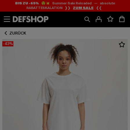
BIS ZU -65%
😲💥 Summer Sale Reloaded — absolute
Zum
Zum
RABATTESKALATION ❯❯
ZUM SALE
❮❮
Inhalt
Fußzeile
springen
springen
ZURÜCK
-43%