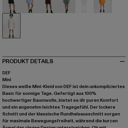
schwarz
blau
braun
grün
grau
orange
weiß
PRODUKT DETAILS
DEF
Mini
Dieses weiße Mini-Kleid von DEF ist dein unkompliziertes
Basic für sonnige Tage. Gefertigt aus 100%
hochwertiger Baumwolle, bietet es dir puren Komfort
und ein angenehm leichtes Tragegefühl. Der lockere
Schnitt und der klassische Rundhalsausschnitt sorgen
für maximale Bewegungsfreiheit, während die kurzen
Ärmel das cleane Design unterstreichen. Ob mit