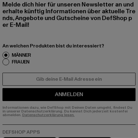
Melde dich hier für unseren Newsletter an und
erhalte künftig Informationen über aktuelle Tre
nds, Angebote und Gutscheine von DefShop p
er E-Mail!
An welchen Produkten bist du interessiert?
MÄNNER
FRAUEN
E-MAIL
ANMELDEN
Informationen dazu, wie DefShop mit Deinen Daten umgeht, findest Du
in unserer Datenschutzerklärung. Du kannst Dich jederzeit kostenfei
abmelden.
Datenschutzerklärung lesen.