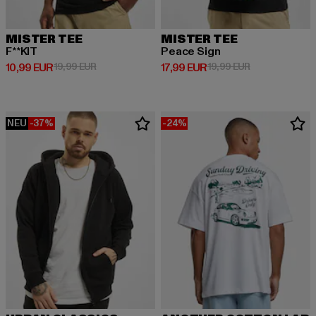
MISTER TEE
MISTER TEE
F**KIT
Peace Sign
Derzeitiger Preis: 10,99 EUR
Aktionspreis: 19,99 EUR
Derzeitiger Preis: 17,99 EUR
Aktionspreis: 1
10,99 EUR
19,99 EUR
17,99 EUR
19,99 EUR
NEU
-37%
-24%