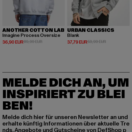
ANOTHER COTTON LAB
URBAN CLASSICS
Imagine Process Oversize
Blank
Derzeitiger Preis: 36,90 EUR
Aktionspreis: 89,99 EUR
Derzeitiger Preis: 37,79 EUR
Aktionspreis: 
36,90 EUR
89,99 EUR
37,79 EUR
59,99 EUR
MELDE DICH AN, UM
INSPIRIERT ZU BLEI
BEN!
Melde dich hier für unseren Newsletter an und
erhalte künftig Informationen über aktuelle Tre
nds, Angebote und Gutscheine von DefShop p