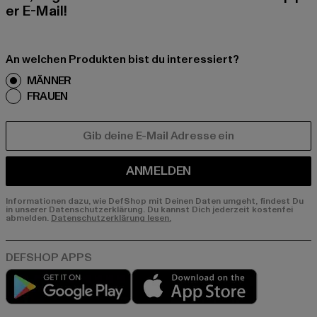
er E-Mail!
An welchen Produkten bist du interessiert?
MÄNNER
FRAUEN
E-MAIL
ANMELDEN
Informationen dazu, wie DefShop mit Deinen Daten umgeht, findest Du
in unserer Datenschutzerklärung. Du kannst Dich jederzeit kostenfei
abmelden.
Datenschutzerklärung lesen.
Play market
App store