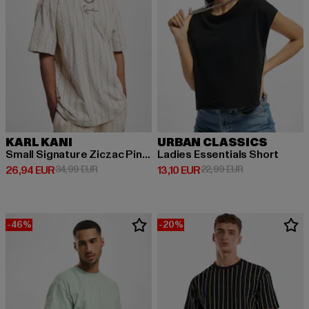
KARL KANI
URBAN CLASSICS
Small Signature Ziczac Pinstripe
Ladies Essentials Short
Derzeitiger Preis: 26,94 EUR
Aktionspreis: 34,99 EUR
Derzeitiger Preis: 13,10 EUR
Aktionspreis: 2
26,94 EUR
34,99 EUR
13,10 EUR
22,99 EUR
-46%
-20%