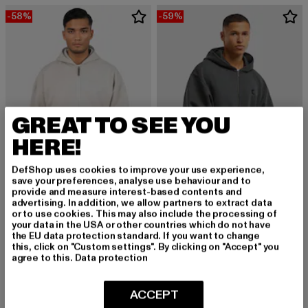
-58%
-59%
GREAT TO SEE YOU
HERE!
DefShop uses cookies to improve your use experience,
save your preferences, analyse use behaviour and to
provide and measure interest-based contents and
advertising. In addition, we allow partners to extract data
DROPSIZE
KARL KANI
or to use cookies. This may also include the processing of
Super Heavy Oversize Blank
KK Kani Icy Dancer Zip Hoodie
your data in the USA or other countries which do not have
Derzeitiger Preis: 21,00 EUR
Aktionspreis: 49,99 EUR
Derzeitiger Preis: 36,90 EUR
Aktionspreis:
21,00 EUR
49,99 EUR
36,90 EUR
89,99 EUR
the EU data protection standard. If you want to change
this, click on "Custom settings". By clicking on "Accept" you
agree to this.
Data protection
NEU
-26%
-29%
ACCEPT