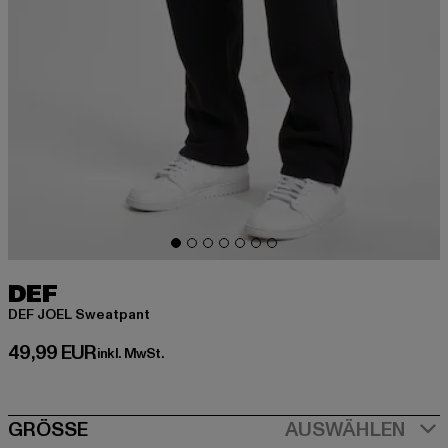
DEF
DEF JOEL Sweatpant
Derzeitiger Preis: 49,99 EUR
49,99 EUR
inkl. MwSt.
SIZE
GRÖSSE
AUSWÄHLEN