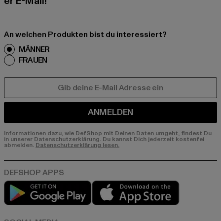
er E-Mail!
An welchen Produkten bist du interessiert?
MÄNNER
FRAUEN
E-MAIL
ANMELDEN
Informationen dazu, wie DefShop mit Deinen Daten umgeht, findest Du
in unserer Datenschutzerklärung. Du kannst Dich jederzeit kostenfei
abmelden.
Datenschutzerklärung lesen.
Play market
App store