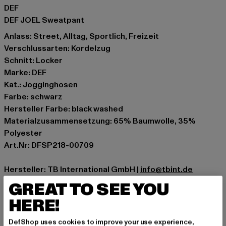
DEF
DEF JOEL Sweatpant
Anlass: Street, Alltag, Sportlich, Freizeit
Verschlussarten: Kordelzug
Schnitt: Locker
Marke: DEF
Kat.: Jogginghosen
Farbe: schwarz
Hersteller Farbe: black washed
Materialzusammensetzung: 65% Baumwolle, 35%
Polyester
Art.Nr: DFSP218-00709
Hersteller: TB International GmbH |
info@tbint.de
Dr.-Robert-Murjahn-Straße 7 | 64372 Ober-Ramstadt |
GREAT TO SEE YOU
DE
HERE!
DefShop uses cookies to improve your use experience,