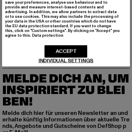
GRÖSSE & PASSFORM
save your preferences, analyse use behaviour and to
provide and measure interest-based contents and
advertising. In addition, we allow partners to extract data
PFLEGEHINWEISE
or to use cookies. This may also include the processing of
your data in the USA or other countries which do not have
the EU data protection standard. If you want to change
LIEFERUNG & RÜCKGABE
this, click on "Custom settings". By clicking on "Accept" you
agree to this.
Data protection
ACCEPT
INDIVIDUAL SETTINGS
MELDE DICH AN, UM
INSPIRIERT ZU BLEI
BEN!
Melde dich hier für unseren Newsletter an und
erhalte künftig Informationen über aktuelle Tre
nds, Angebote und Gutscheine von DefShop p