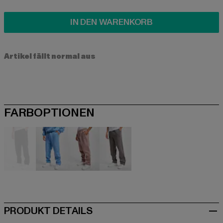
IN DEN WARENKORB
Artikel fällt normal aus
FARBOPTIONEN
schwarz
blau
braun
grau
PRODUKT DETAILS