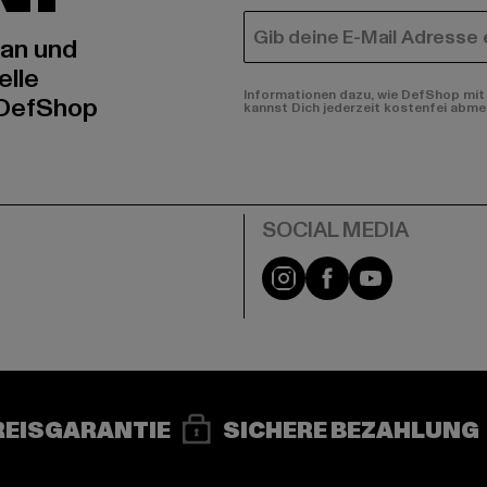
E-MAIL
 an und
elle
Informationen dazu, wie DefShop mit 
 DefShop
kannst Dich jederzeit kostenfei abme
e
Instagram
Facebook
YouTube
REISGARANTIE
SICHERE BEZAHLUNG