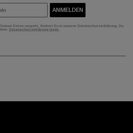
ANMELDEN
Deinen Daten umgeht, findest Du in unserer Datenschutzerklärung. Du
lden.
Datenschutzerklärung lesen.