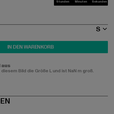
Stunden
Minuten
Sekunden
S
IN DEN WARENKORB
l aus
 diesem Bild die Größe L und ist NaN m groß.
NEN