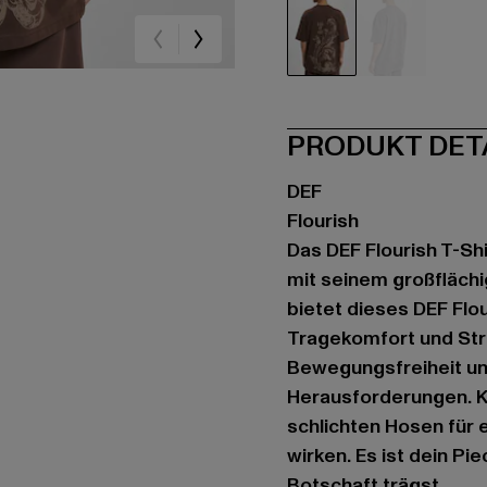
braun
grau
PRODUKT DET
DEF
Flourish
Das DEF Flourish T-Sh
mit seinem großfläch
bietet dieses DEF Flo
Tragekomfort und Stra
Bewegungsfreiheit und
Herausforderungen. K
schlichten Hosen für e
wirken. Es ist dein Pi
Botschaft trägst.