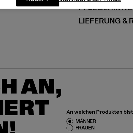
PFLEGEHINWE
LIEFERUNG &
H AN,
IERT
An welchen Produkten bist
N!
MÄNNER
FRAUEN