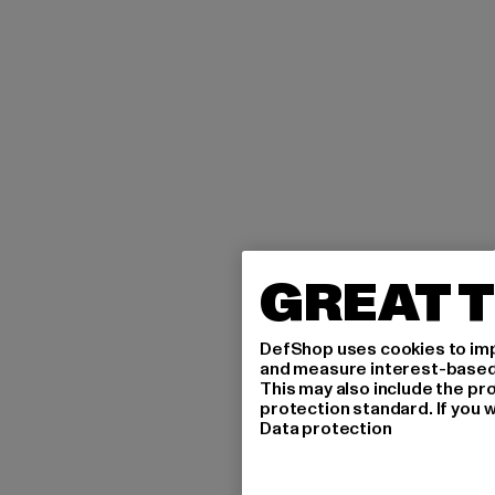
GREAT T
DefShop uses cookies to imp
and measure interest-based c
This may also include the pr
protection standard. If you w
Data protection