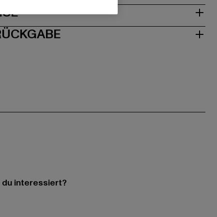
ISE
 RÜCKGABE
 du interessiert?