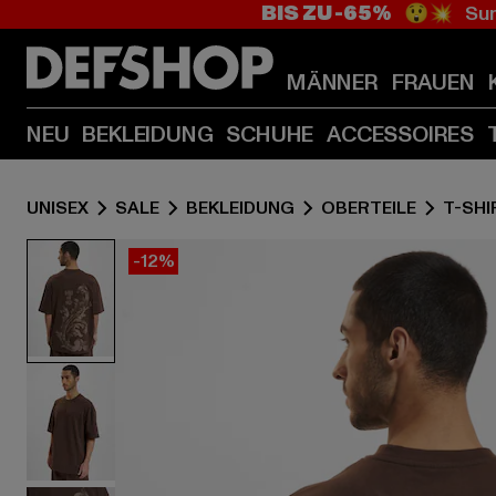
BIS ZU -65%
😲💥 Sum
MÄNNER
FRAUEN
NEU
BEKLEIDUNG
SCHUHE
ACCESSOIRES
UNISEX
SALE
BEKLEIDUNG
OBERTEILE
T-SHI
-12%