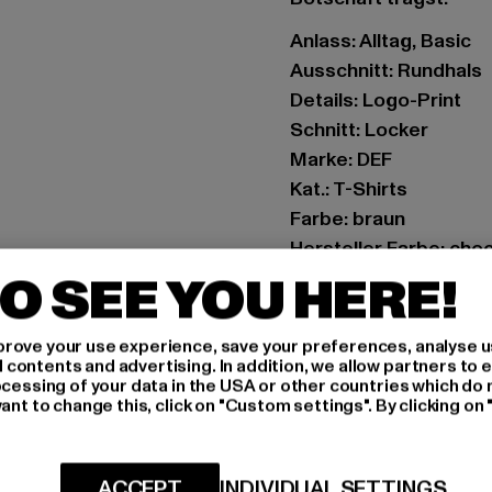
Anlass: Alltag, Basic
Ausschnitt: Rundhals
Details: Logo-Print
Schnitt: Locker
Marke: DEF
Kat.: T-Shirts
Farbe: braun
Hersteller Farbe: ch
Materialzusammense
O SEE YOU HERE!
Art.Nr: DFTS245-1734
rove your use experience, save your preferences, analyse u
Hersteller: TB Intern
ontents and advertising. In addition, we allow partners to e
ocessing of your data in the USA or other countries which do 
Dr.-Robert-Murjahn-S
ant to change this, click on "Custom settings". By clicking on 
GRÖSSE 
ACCEPT
INDIVIDUAL SETTINGS