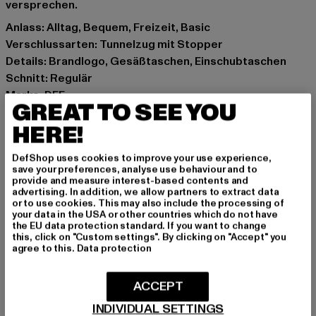
versprechen.
Anlass: Alltag, Bequem, Freizeit, Basic
Verschlussarten: Tunnelzug mit Stopper
Details: Brandlogo, Gesäßtaschen, Einschubtaschen
Schnitt: Regulär
Marke: DEF
GREAT TO SEE YOU
Kat.: Chinos
HERE!
Farbe: schwarz
Hersteller Farbe: black
DefShop uses cookies to improve your use experience,
Materialzusammensetzung: 63% Baumwolle, 37% Nylon
save your preferences, analyse use behaviour and to
Art.Nr: DFCP028-00007
provide and measure interest-based contents and
advertising. In addition, we allow partners to extract data
or to use cookies. This may also include the processing of
Hersteller: TB International GmbH |
info@tbint.de
your data in the USA or other countries which do not have
the EU data protection standard. If you want to change
Dr.-Robert-Murjahn-Straße 7 | 64372 Ober-Ramstadt |
this, click on "Custom settings". By clicking on "Accept" you
DE
agree to this.
Data protection
ACCEPT
GRÖSSE & PASSFORM
INDIVIDUAL SETTINGS