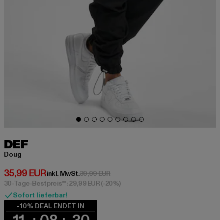
DEF
Doug
Derzeitiger Preis: 35,99 EUR
35,99 EUR
Aktionspreis: 39,99 EUR
inkl. MwSt.
39,99 EUR
30-Tage-Bestpreis**: 29,99 EUR
(-20%)
Sofort lieferbar!
-10% DEAL ENDET IN