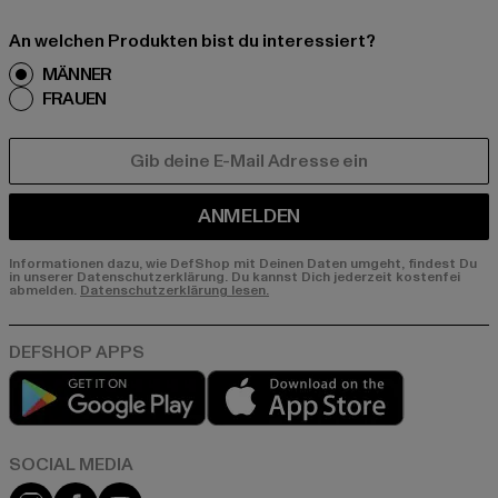
An welchen Produkten bist du interessiert?
MÄNNER
FRAUEN
E-MAIL
ANMELDEN
Informationen dazu, wie DefShop mit Deinen Daten umgeht, findest Du
in unserer Datenschutzerklärung. Du kannst Dich jederzeit kostenfei
abmelden.
Datenschutzerklärung lesen.
Play market
App store
Instagram
Facebook
YouTube