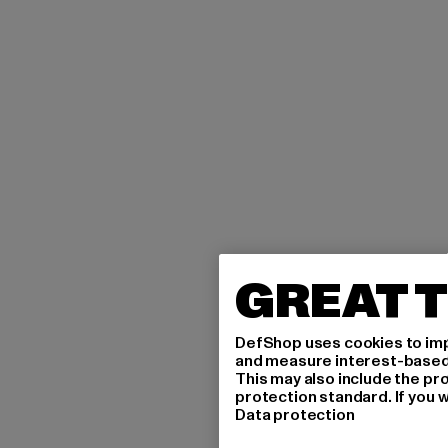
GREAT T
DefShop uses cookies to imp
and measure interest-based c
This may also include the pr
protection standard. If you w
Data protection