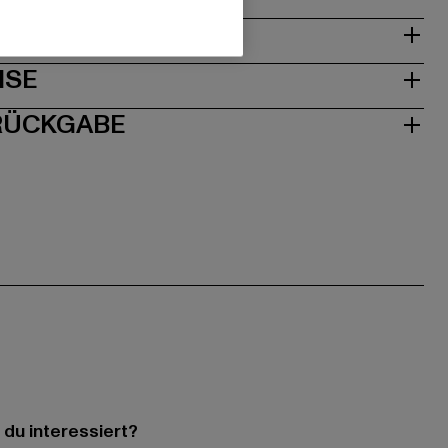
& PASSFORM
ISE
 RÜCKGABE
 du interessiert?