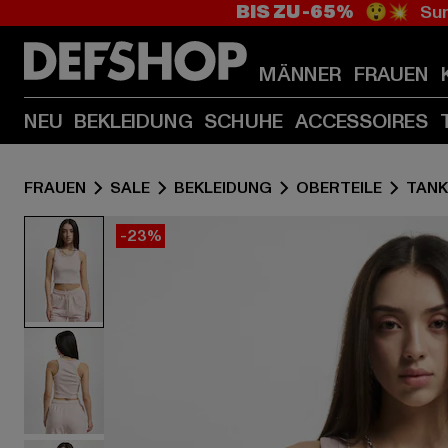
BIS ZU -65%
😲💥 Sum
MÄNNER
FRAUEN
NEU
BEKLEIDUNG
SCHUHE
ACCESSOIRES
FRAUEN
SALE
BEKLEIDUNG
OBERTEILE
TANK
-23%