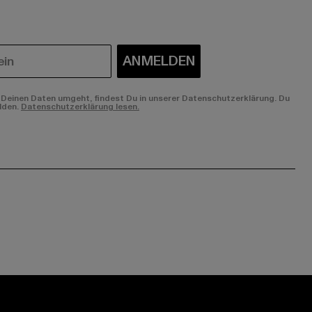
ANMELDEN
Deinen Daten umgeht, findest Du in unserer Datenschutzerklärung. Du
lden.
Datenschutzerklärung lesen.