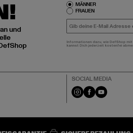
N!
MÄNNER
FRAUEN
E-MAIL
 an und
elle
Informationen dazu, wie DefShop mit 
 DefShop
kannst Dich jederzeit kostenfei abme
e
Instagram
Facebook
YouTube