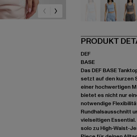
blau
blau
gr
PRODUKT DET
DEF
BASE
Das DEF BASE Tanktop
setzt auf den kurzen S
einer hochwertigen M
bietet es nicht nur e
notwendige Flexibilitä
Rundhalsausschnitt u
vielseitigen Essential
solo zu High-Waist-Je
Piece für deinen Alltag