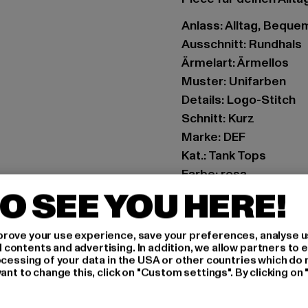
Anlass: Alltag, Bequem
Ausschnitt: Rundhals
Ärmelart: Ärmellos
Muster: Unifarben
Details: Logo-Stitch
Schnitt: Kurz
Marke: DEF
Kat.: Tank Tops
Farbe: rosa
Hersteller Farbe: rose
O SEE YOU HERE!
Materialzusammenset
Art.Nr: DFLTT024-010
rove your use experience, save your preferences, analyse u
ontents and advertising. In addition, we allow partners to e
ocessing of your data in the USA or other countries which do 
Hersteller: TB Intern
ant to change this, click on "Custom settings". By clicking on 
Dr.-Robert-Murjahn-S