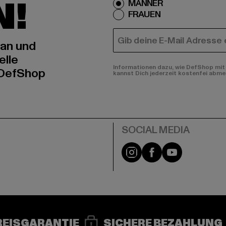
N!
MÄNNER
FRAUEN
E-MAIL
 an und
elle
Informationen dazu, wie DefShop mit 
 DefShop
kannst Dich jederzeit kostenfei abme
e
Instagram
Facebook
YouTube
REISGARANTIE
SICHERE BEZAHLUNG