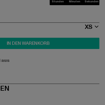
Stunden
Minuten
Sekunden
XS
IN DEN WARENKORB
l aus
NEN