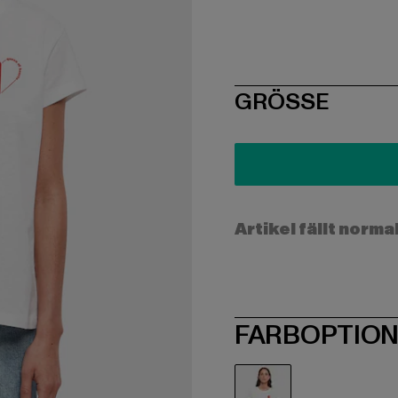
SIZE
GRÖSSE
Artikel fällt norma
FARBOPTIO