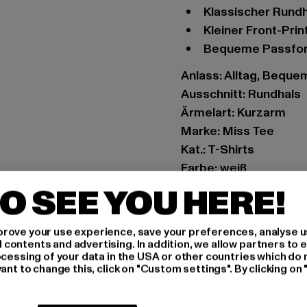
Klassischer Rund
Kleiner Front-Prin
Bequeme Passfo
Anlass: Alltag, Bequem,
Ausschnitt: Rundhals
Ärmelart: Kurzarm
Marke: Miss Tee
Kat.: T-Shirts
Farbe: weiß
Hersteller Farbe: whit
O SEE YOU HERE!
Materialzusammense
Art.Nr: BE020-00220
rove your use experience, save your preferences, analyse u
ontents and advertising. In addition, we allow partners to e
ocessing of your data in the USA or other countries which do 
Hersteller: TB Intern
ant to change this, click on "Custom settings". By clicking on 
Dr.-Robert-Murjahn-S