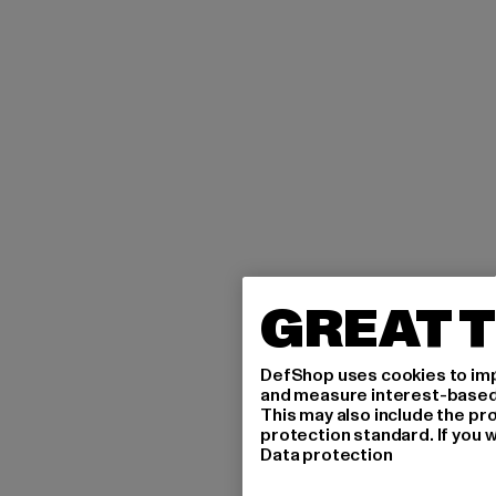
GREAT T
DefShop uses cookies to imp
and measure interest-based c
This may also include the pr
protection standard. If you w
Data protection