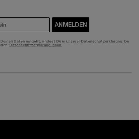
ANMELDEN
Deinen Daten umgeht, findest Du in unserer Datenschutzerklärung. Du
lden.
Datenschutzerklärung lesen.