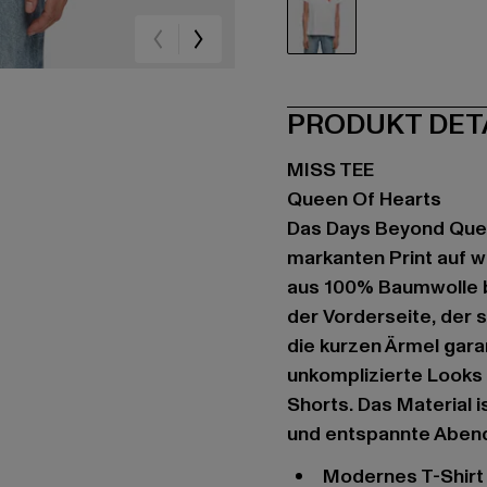
weiß
PRODUKT DET
MISS TEE
Queen Of Hearts
Das Days Beyond Quee
markanten Print auf w
aus 100% Baumwolle be
der Vorderseite, der s
die kurzen Ärmel garan
unkomplizierte Looks 
Shorts. Das Material 
und entspannte Aben
Modernes T-Shir