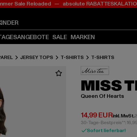
mer Sale Reloaded — absolute RABATTESKALAT
Zum
Zum
Inhalt
Fußzeile
springen
springen
KINDER
(Enter
(Enter
drücken)
drücken)
TAGESANGEBOTE
SALE
MARKEN
PAREL
JERSEY TOPS
T-SHIRTS
T-SHIRTS
MISS T
Queen Of Hearts
Derzeitiger Preis:
14,99 EUR
inkl. MwSt.
2
30-Tage-Bestpreis**: 16,9
Sofort lieferbar!