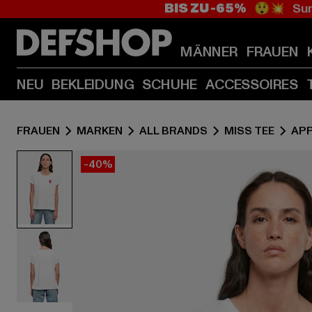
BIS ZU -65%
😲💥 Sum
MÄNNER
FRAUEN
NEU
BEKLEIDUNG
SCHUHE
ACCESSOIRES
FRAUEN
MARKEN
ALL BRANDS
MISS TEE
AP
-40%