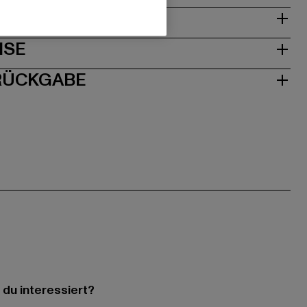
& PASSFORM
ISE
 RÜCKGABE
 du interessiert?