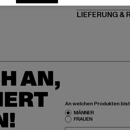
PFLEGEHINWE
LIEFERUNG &
H AN,
IERT
An welchen Produkten bist
N!
MÄNNER
FRAUEN