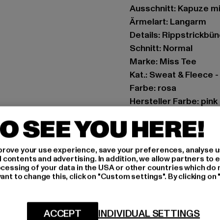
Ausschnitt: Kapuze m
Ärmelart: Langarm
Details: Rippstrickbün
Schnitt: Normal
Marke: Miss Tee
Kat.: Sweat & Fleece 
Farbe: rosa
Hersteller Farbe: pink
Materialzusammenset
O SEE YOU HERE!
Art.Nr: BE062-00185
rove your use experience, save your preferences, analyse u
Hersteller: TB Intern
ontents and advertising. In addition, we allow partners to e
Dr.-Robert-Murjahn-S
ocessing of your data in the USA or other countries which do 
ant to change this, click on "Custom settings". By clicking on 
GRÖSSE 
ACCEPT
INDIVIDUAL SETTINGS