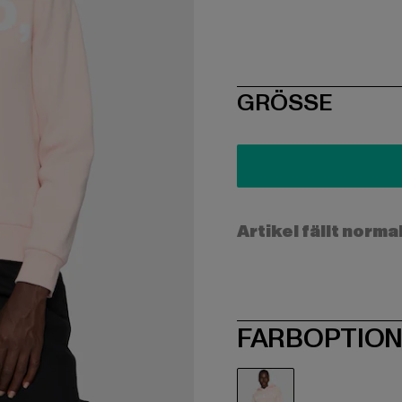
SIZE
GRÖSSE
Artikel fällt norma
FARBOPTIO