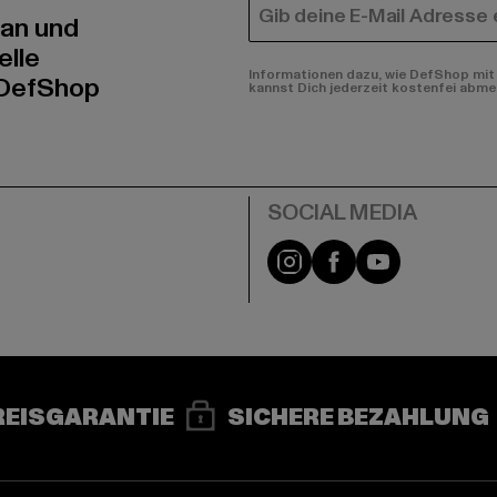
E-MAIL
 an und
elle
Informationen dazu, wie DefShop mit 
 DefShop
kannst Dich jederzeit kostenfei abme
e
Instagram
Facebook
YouTube
REISGARANTIE
SICHERE BEZAHLUNG