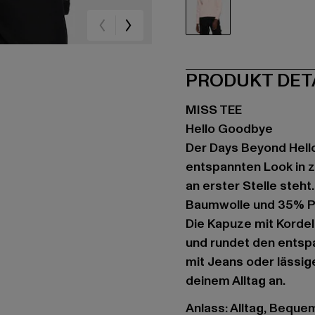
rosa
PRODUKT DET
MISS TEE
Hello Goodbye
Der Days Beyond Hell
entspannten Look in z
an erster Stelle steh
Baumwolle und 35% Po
Die Kapuze mit Korde
und rundet den entsp
mit Jeans oder lässi
deinem Alltag an.
Anlass: Alltag, Bequem,