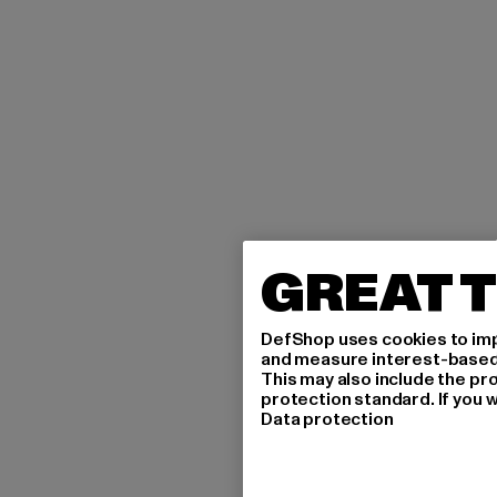
GREAT T
DefShop uses cookies to imp
and measure interest-based c
This may also include the pr
protection standard. If you w
Data protection