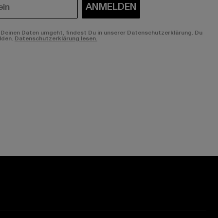
ANMELDEN
Deinen Daten umgeht, findest Du in unserer Datenschutzerklärung. Du
lden.
Datenschutzerklärung lesen.