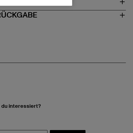
ISE
 RÜCKGABE
 du interessiert?