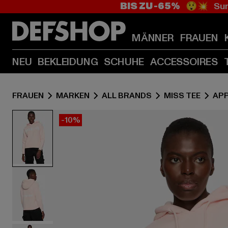
BIS ZU -65%
😲💥 Sum
MÄNNER
FRAUEN
NEU
BEKLEIDUNG
SCHUHE
ACCESSOIRES
FRAUEN
MARKEN
ALL BRANDS
MISS TEE
AP
-10%