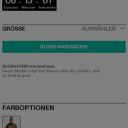
06
13
01
Stunden
Minuten
Sekunden
SIZE
GRÖSSE
AUSWÄHLEN
IN DEN WARENKORB
Artikel fällt normal aus
Unser Model trägt auf diesem Bild die Größe L und
ist NaN m groß.
FARBOPTIONEN