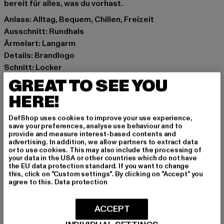
bereit für alles, was du vorhast.
Anlass: Alltag, Bequem, Chillen, Freizeit
Ausschnitt: Rundhals
Ärmelart: Langarm
Details: Brandlogo
Schnitt: Locker
Marke: Dangerous DNGRS
GREAT TO SEE YOU
Kat.: Pullover
HERE!
Farbe: camouflage
Hersteller Farbe: camouflage
DefShop uses cookies to improve your use experience,
save your preferences, analyse use behaviour and to
Materialzusammensetzung: 100% Baumwolle
provide and measure interest-based contents and
Art.Nr: DGCN285-02529
advertising. In addition, we allow partners to extract data
or to use cookies. This may also include the processing of
your data in the USA or other countries which do not have
Hersteller: TB International GmbH |
info@tbint.de
the EU data protection standard. If you want to change
this, click on "Custom settings". By clicking on "Accept" you
Dr.-Robert-Murjahn-Straße 7 | 64372 Ober-Ramstadt |
agree to this.
Data protection
DE
ACCEPT
GRÖSSE & PASSFORM