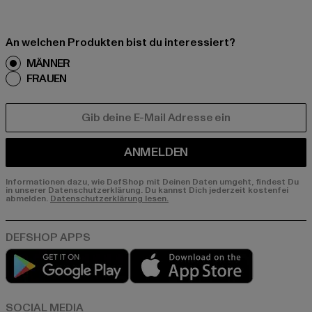
An welchen Produkten bist du interessiert?
MÄNNER
FRAUEN
E-MAIL
ANMELDEN
Informationen dazu, wie DefShop mit Deinen Daten umgeht, findest Du
in unserer Datenschutzerklärung. Du kannst Dich jederzeit kostenfei
abmelden.
Datenschutzerklärung lesen.
Play market
App store