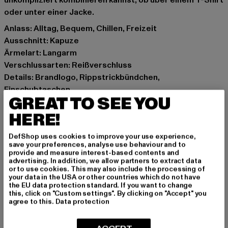
unkompliziert kombinieren kannst, ob über einem T-Shirt
oder unter einer Jacke.
Anlass: Alltag, Bequem, Chillen, Freizeit
Ausschnitt: Kapuze
Ärmelart: Langarm
Verschlussarten: Reißverschluss
Details: Brandlogo, Rippstrickbündchen,
Einschubtaschen
GREAT TO SEE YOU
Schnitt: Normal
Marke: Dangerous DNGRS
HERE!
Kat.: Zip Hoodies
DefShop uses cookies to improve your use experience,
Farbe: beige
save your preferences, analyse use behaviour and to
Hersteller Farbe: unionbeige
provide and measure interest-based contents and
advertising. In addition, we allow partners to extract data
Materialzusammensetzung: 100% Baumwolle
or to use cookies. This may also include the processing of
Art.Nr: DGZH059T-03738
your data in the USA or other countries which do not have
the EU data protection standard. If you want to change
this, click on "Custom settings". By clicking on "Accept" you
Hersteller: TB International GmbH |
info@tbint.de
agree to this.
Data protection
Dr.-Robert-Murjahn-Straße 7 | 64372 Ober-Ramstadt |
DE