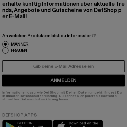
erhalte künftig Informationen über aktuelle Tre
nds, Angebote und Gutscheine von DefShop p
er E-Mail!
An welchen Produkten bist du interessiert?
MÄNNER
FRAUEN
E-MAIL
ANMELDEN
Informationen dazu, wie DefShop mit Deinen Daten umgeht, findest Du
in unserer Datenschutzerklärung. Du kannst Dich jederzeit kostenfei
abmelden.
Datenschutzerklärung lesen.
Play market
App store