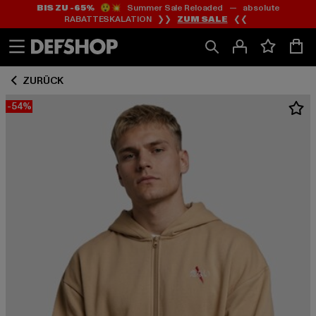
BIS ZU -65%
😲💥 Summer Sale Reloaded — absolute
Zum
Zum
RABATTESKALATION ❯❯
ZUM SALE
❮❮
Inhalt
Fußzeile
springen
springen
ZURÜCK
-54%