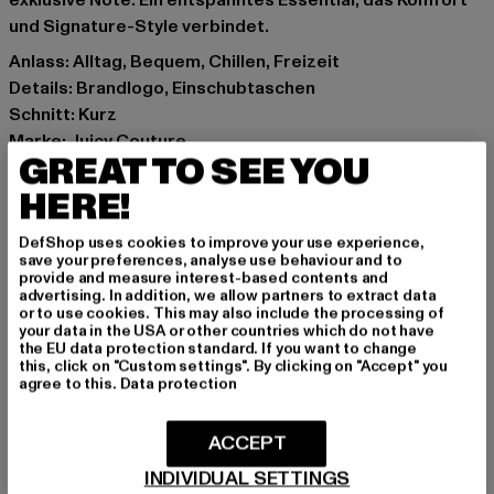
exklusive Note. Ein entspanntes Essential, das Komfort
und Signature-Style verbindet.
Anlass: Alltag, Bequem, Chillen, Freizeit
Details: Brandlogo, Einschubtaschen
Schnitt: Kurz
Marke: Juicy Couture
GREAT TO SEE YOU
Kat.: Shorts - Sweat
Farbe: schwarz
HERE!
Hersteller Farbe: black
DefShop uses cookies to improve your use experience,
Materialzusammensetzung: 65% Polyester, 35%
save your preferences, analyse use behaviour and to
Baumwolle
provide and measure interest-based contents and
advertising. In addition, we allow partners to extract data
Art.Nr: JCCHU0011-00007
or to use cookies. This may also include the processing of
your data in the USA or other countries which do not have
the EU data protection standard. If you want to change
Hersteller: INK GmbH |
support@juicycouture.com
this, click on "Custom settings". By clicking on "Accept" you
Schnellgasse 2 | 52249 Eschweiler | DE
agree to this.
Data protection
ACCEPT
GRÖSSE & PASSFORM
INDIVIDUAL SETTINGS