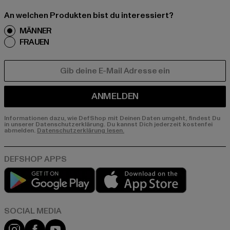
An welchen Produkten bist du interessiert?
MÄNNER
FRAUEN
E-MAIL
ANMELDEN
Informationen dazu, wie DefShop mit Deinen Daten umgeht, findest Du
in unserer Datenschutzerklärung. Du kannst Dich jederzeit kostenfei
abmelden.
Datenschutzerklärung lesen.
Play market
App store
Instagram
Facebook
YouTube