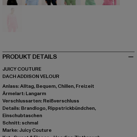
schwarz
blau
blau
grün
grün
pink
pink
PRODUKT DETAILS
JUICY COUTURE
DACH ADDISON VELOUR
Anlass: Alltag, Bequem, Chillen, Freizeit
Ärmelart: Langarm
Verschlussarten: Reißverschluss
Details: Brandlogo, Rippstrickbündchen,
Einschubtaschen
Schnitt: schmal
Marke: Juicy Couture