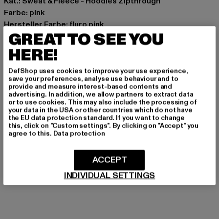
Kat.: Sweat & Fleece - Hoodies Zipthrough
Farbe: pink
Hersteller Farbe: fluro pink
GREAT TO SEE YOU
Materialzusammensetzung: 95% Polyester, 5%
Baumwolle
HERE!
Art.Nr: JCCHU0001-21296
DefShop uses cookies to improve your use experience,
save your preferences, analyse use behaviour and to
Hersteller: INK GmbH |
support@juicycouture.com
provide and measure interest-based contents and
Schnellgasse 2 | 52249 Eschweiler | DE
advertising. In addition, we allow partners to extract data
or to use cookies. This may also include the processing of
your data in the USA or other countries which do not have
the EU data protection standard. If you want to change
this, click on "Custom settings". By clicking on "Accept" you
GRÖSSE & PASSFORM
agree to this.
Data protection
PFLEGEHINWEISE
ACCEPT
LIEFERUNG & RÜCKGABE
INDIVIDUAL SETTINGS