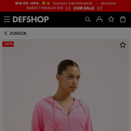
BIS ZU -65%
😲💥 Summer Sale Reloaded — absolute
Zum
Zum
RABATTESKALATION ❯❯
ZUM SALE
❮❮
Inhalt
Fußzeile
springen
springen
ZURÜCK
-50%