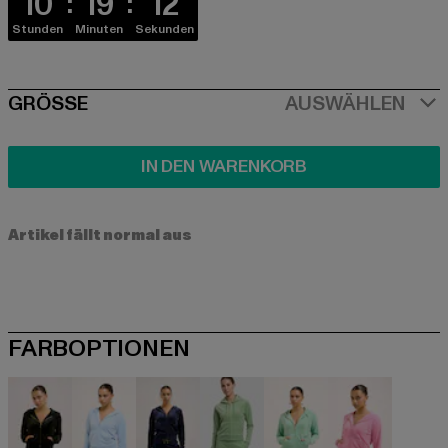
10
19
11
Stunden
Minuten
Sekunden
SIZE
GRÖSSE
AUSWÄHLEN
IN DEN WARENKORB
Artikel fällt normal aus
FARBOPTIONEN