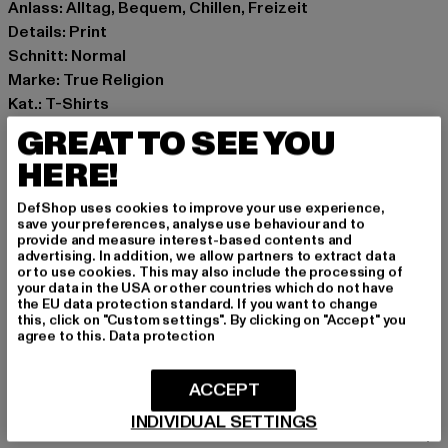
Anlass: Alltag, Bequem, Chillen, Freizeit
Details: Print
Schnitt: Normal
Marke: True Religion
Kat.: T-Shirts
Farbe: braun
GREAT TO SEE YOU
Hersteller Farbe: brown
HERE!
Materialzusammensetzung: 57% Baumwolle, 38%
Polyester, 5% Elasthan
DefShop uses cookies to improve your use experience,
Art.Nr: TR209315-00075
save your preferences, analyse use behaviour and to
provide and measure interest-based contents and
advertising. In addition, we allow partners to extract data
Hersteller: True Religion Brand Jeans Germany GmbH |
or to use cookies. This may also include the processing of
your data in the USA or other countries which do not have
vertrieb@unifafashion.com
the EU data protection standard. If you want to change
Großenbaumer Weg 11 | 40472 Düsseldorf | DE
this, click on "Custom settings". By clicking on "Accept" you
agree to this.
Data protection
GRÖSSE & PASSFORM
ACCEPT
INDIVIDUAL SETTINGS
PFLEGEHINWEISE