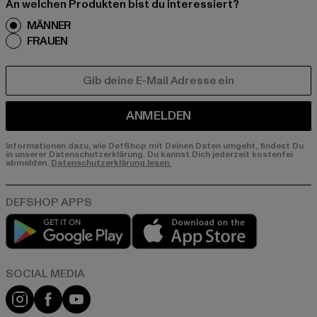
An welchen Produkten bist du interessiert?
MÄNNER
FRAUEN
E-MAIL
ANMELDEN
Informationen dazu, wie DefShop mit Deinen Daten umgeht, findest Du
in unserer Datenschutzerklärung. Du kannst Dich jederzeit kostenfei
abmelden.
Datenschutzerklärung lesen.
Play market
App store
Instagram
Facebook
YouTube