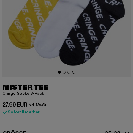
MISTER TEE
Cringe Socks 3-Pack
Derzeitiger Preis: 27,99 EUR
27,99 EUR
inkl. MwSt.
Sofort lieferbar!