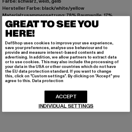
Farbe: schwarz, weiß, gelb
Hersteller Farbe: black/white/yellow
Materialzusammensetzung: 78% Baumwolle, 17%
GREAT TO SEE YOU
Polyester, 3% Elasthan, 2% Nylon
Art.Nr: MT2318-01181
HERE!
DefShop uses cookies to improve your use experience,
Hersteller: TB International GmbH |
info@tbint.de
save your preferences, analyse use behaviour and to
Dr.-Robert-Murjahn-Straße 7 | 64372 Ober-Ramstadt |
provide and measure interest-based contents and
advertising. In addition, we allow partners to extract data
DE
or to use cookies. This may also include the processing of
your data in the USA or other countries which do not have
the EU data protection standard. If you want to change
this, click on "Custom settings". By clicking on "Accept" you
GRÖSSE & PASSFORM
agree to this.
Data protection
PFLEGEHINWEISE
ACCEPT
LIEFERUNG & RÜCKGABE
INDIVIDUAL SETTINGS