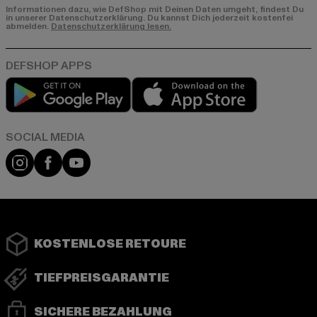
Informationen dazu, wie DefShop mit Deinen Daten umgeht, findest Du
in unserer Datenschutzerklärung. Du kannst Dich jederzeit kostenfei
abmelden.
Datenschutzerklärung lesen.
Play market
App store
Instagram
Facebook
YouTube
KOSTENLOSE RETOURE
TIEFPREISGARANTIE
SICHERE BEZAHLUNG