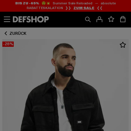
BIS ZU -65%
😲💥 Summer Sale Reloaded — absolute
Zum
Zum
RABATTESKALATION ❯❯
ZUM SALE
❮❮
Inhalt
Fußzeile
springen
springen
ZURÜCK
-28%