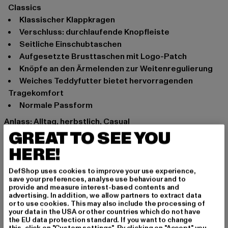
Classics
klassischer Klappkragen
Verschluss: durchlaufende Knopfleiste
seitliche Einschubtaschen
aufgesetzte Brusttaschen mit Logo-Patch
Knöpfe an den Ärmelenden zur Weitenregulierung
weiches Teddyfutter bietet hervorragenden
Tragekomfort
normale Passform
Anlass: Alltag, herbstlich, Casual
GREAT TO SEE YOU
Ausschnitt: Stehkragen
Ärmelart: Langarm
HERE!
Verschlussarten: Reißverschluss
Marke: Urban Classics
DefShop uses cookies to improve your use experience,
save your preferences, analyse use behaviour and to
Kat.: Übergangsjacken
provide and measure interest-based contents and
Farbe: schwarz
advertising. In addition, we allow partners to extract data
or to use cookies. This may also include the processing of
Hersteller Farbe: black
your data in the USA or other countries which do not have
Materialzusammensetzung: 100% Baumwolle, 100%
the EU data protection standard. If you want to change
this, click on "Custom settings". By clicking on "Accept" you