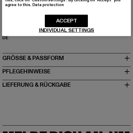
Polyester
agree to this.
Data protection
Art.Nr: TB3932-00007
ACCEPT
Hersteller: TB International GmbH |
info@tbint.de
INDIVIDUAL SETTINGS
Dr.-Robert-Murjahn-Straße 7 | 64372 Ober-Ramstadt |
DE
GRÖSSE & PASSFORM
PFLEGEHINWEISE
LIEFERUNG & RÜCKGABE