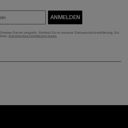
ANMELDEN
Deinen Daten umgeht, findest Du in unserer Datenschutzerklärung. Du
lden.
Datenschutzerklärung lesen.