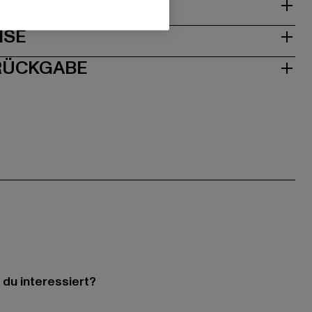
& PASSFORM
ISE
 RÜCKGABE
 du interessiert?