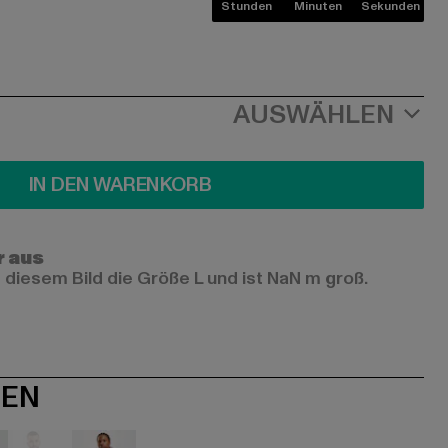
Stunden
Minuten
Sekunden
AUSWÄHLEN
IN DEN WARENKORB
r aus
 diesem Bild die Größe L und ist NaN m groß.
NEN