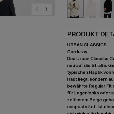
beige
beige
sc
PRODUKT DET
URBAN CLASSICS
Corduroy
Das Urban Classics Co
neu auf die Straße. G
typischen Haptik von 
Haut liegt, sondern a
bewährte Regular Fit 
für Lagenlooks oder al
zeitlosem Beige geha
ausgestattet, ist die
sich vielseitig kombin