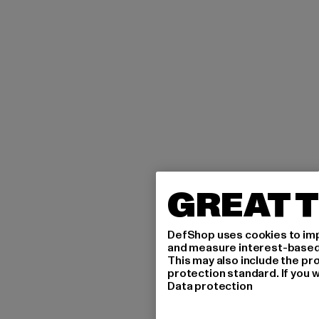
GREAT T
DefShop uses cookies to imp
and measure interest-based c
This may also include the pr
protection standard. If you w
Data protection