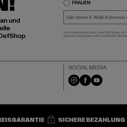
N!
FRAUEN
E-MAIL
 an und
elle
Informationen dazu, wie DefShop mit 
 DefShop
kannst Dich jederzeit kostenfei abme
e
Instagram
Facebook
YouTube
REISGARANTIE
SICHERE BEZAHLUNG