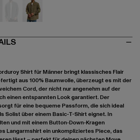
hwarz
blau
olive
AILS
rduroy Shirt für Männer bringt klassisches Flair
efertigt aus 100% Baumwolle, überzeugt es mit der
weichem Cord, der nicht nur angenehm auf der
uch einen entspannten Look garantiert. Der
sorgt für eine bequeme Passform, die sich ideal
s Solist über einem Basic-T-Shirt eignet. In
lten und mit einem Button-Down-Kragen
ses Langarmshirt ein unkompliziertes Piece, das
ieren lässt – perfekt für deinen nächsten Move.