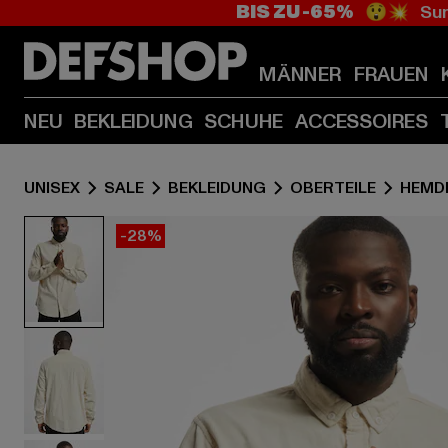
BIS ZU -65%
😲💥 Sum
MÄNNER
FRAUEN
NEU
BEKLEIDUNG
SCHUHE
ACCESSOIRES
UNISEX
SALE
BEKLEIDUNG
OBERTEILE
HEMD
-28%