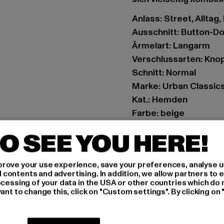
Anlass: Street, Alltag,
Ausschnitt: Button-D
Ärmelart: Langarm
Verschlussarten: Knop
Schnitt: Normal
Marke: Urban Classic
Kat.: Hemden
Farbe: beige
Hersteller Farbe: whi
O SEE YOU HERE!
Materialzusammense
Art.Nr: TB2414-02903
rove your use experience, save your preferences, analyse u
ontents and advertising. In addition, we allow partners to e
Hersteller: TB Intern
ocessing of your data in the USA or other countries which do 
ant to change this, click on "Custom settings". By clicking on 
Dr.-Robert-Murjahn-S