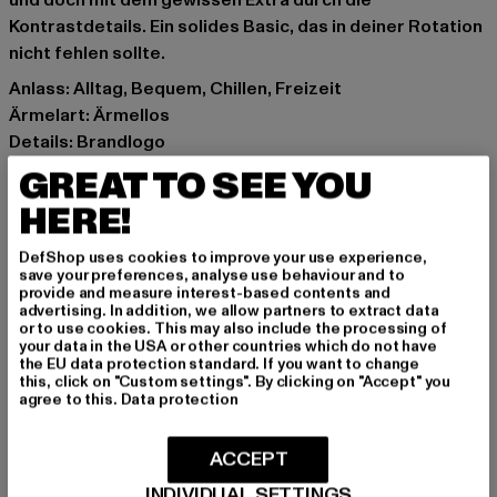
und doch mit dem gewissen Extra durch die
Kontrastdetails. Ein solides Basic, das in deiner Rotation
nicht fehlen sollte.
Anlass: Alltag, Bequem, Chillen, Freizeit
Ärmelart: Ärmellos
Details: Brandlogo
Schnitt: Figurbetont
GREAT TO SEE YOU
Marke: Felicious
HERE!
Kat.: Tanks & Camis
Farbe: beige
DefShop uses cookies to improve your use experience,
Hersteller Farbe: green
save your preferences, analyse use behaviour and to
provide and measure interest-based contents and
Materialzusammensetzung: 90% Baumwolle, 10%
advertising. In addition, we allow partners to extract data
Elasthan
or to use cookies. This may also include the processing of
your data in the USA or other countries which do not have
Art.Nr: PD00007284-00110
the EU data protection standard. If you want to change
this, click on "Custom settings". By clicking on "Accept" you
agree to this.
Data protection
Hersteller: Urban Styles Agency GmbH & Co. KG |
agentur@urbanstylesagency.com
ACCEPT
Schanzenstraße 41 | 51063 Köln | DE
INDIVIDUAL SETTINGS