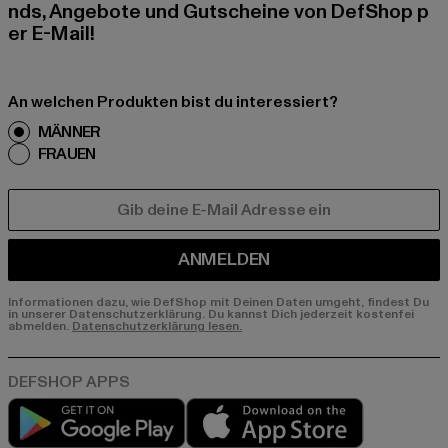
nds, Angebote und Gutscheine von DefShop p
er E-Mail!
An welchen Produkten bist du interessiert?
MÄNNER
FRAUEN
E-MAIL
ANMELDEN
Informationen dazu, wie DefShop mit Deinen Daten umgeht, findest Du
in unserer Datenschutzerklärung. Du kannst Dich jederzeit kostenfei
abmelden.
Datenschutzerklärung lesen.
Play market
App store