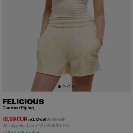
FELICIOUS
Contrast Piping
Derzeitiger Preis: 16,99 EUR
16,99 EUR
Aktionspreis: 19,99 EUR
inkl. MwSt.
19,99 EUR
30-Tage-Bestpreis**: 15,99 EUR
(-7%)
Sofort lieferbar!