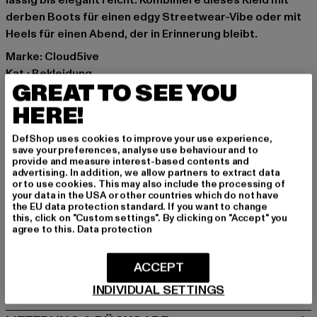
lässig bis elegant reicht. Kombiniere dieses Kleid mit
derben Boots für einen edgy Streetwear-Vibe oder mit
Heels für einen Abend, der in Erinnerung bleibt.
Marke: Cloud5ive
Kat.: Bekleidung
GREAT TO SEE YOU
Farbe: schwarz
Hersteller Farbe: black
HERE!
Materialzusammensetzung: 95% Polyester, 5% Elasthan
DefShop uses cookies to improve your use experience,
Art.Nr: 23016614-00007
save your preferences, analyse use behaviour and to
provide and measure interest-based contents and
advertising. In addition, we allow partners to extract data
Hersteller: Bestseller Textilhandels GmbH |
or to use cookies. This may also include the processing of
hamburg@bestseller.com
your data in the USA or other countries which do not have
the EU data protection standard. If you want to change
Modering 1,Haus A | 22457 Hamburg | DE
this, click on "Custom settings". By clicking on "Accept" you
agree to this.
Data protection
GRÖSSE & PASSFORM
ACCEPT
PFLEGEHINWEISE
INDIVIDUAL SETTINGS