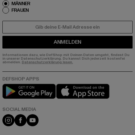
MÄNNER
FRAUEN
E-MAIL
ANMELDEN
Informationen dazu, wie DefShop mit Deinen Daten umgeht, findest Du
in unserer Datenschutzerklärung. Du kannst Dich jederzeit kostenfei
abmelden.
Datenschutzerklärung lesen.
Play market
App store
Instagram
Facebook
YouTube