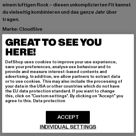
einem luftigen Rock – diesen unkomplizierten Fit kannst
du vielseitig kombinieren und das ganze Jahr über
tragen.
Marke: Cloud5ive
Kat.: T-Shirts
GREAT TO SEE YOU
Farbe: braun
HERE!
Hersteller Farbe: brown
Materialzusammensetzung: 95% Viskose, 5% Elasthan
DefShop uses cookies to improve your use experience,
Art.Nr: 24026001-00075
save your preferences, analyse use behaviour and to
provide and measure interest-based contents and
advertising. In addition, we allow partners to extract data
Hersteller: Bestseller Textilhandels GmbH |
or to use cookies. This may also include the processing of
your data in the USA or other countries which do not have
hamburg@bestseller.com
the EU data protection standard. If you want to change
Modering 1,Haus A | 22457 Hamburg | DE
this, click on "Custom settings". By clicking on "Accept" you
agree to this.
Data protection
GRÖSSE & PASSFORM
ACCEPT
INDIVIDUAL SETTINGS
PFLEGEHINWEISE