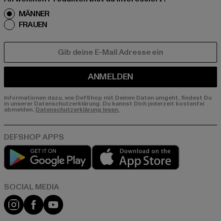
MÄNNER
FRAUEN
E-MAIL
ANMELDEN
Informationen dazu, wie DefShop mit Deinen Daten umgeht, findest Du
in unserer Datenschutzerklärung. Du kannst Dich jederzeit kostenfei
abmelden.
Datenschutzerklärung lesen.
Play market
App store
Instagram
Facebook
YouTube