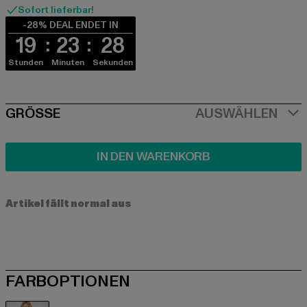
Sofort lieferbar!
-28% DEAL ENDET IN
19
23
28
Stunden
Minuten
Sekunden
SIZE
GRÖSSE
AUSWÄHLEN
IN DEN WARENKORB
Artikel fällt normal aus
FARBOPTIONEN