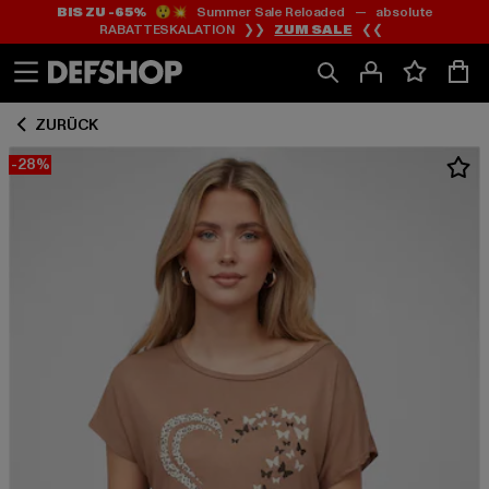
BIS ZU -65%
😲💥 Summer Sale Reloaded — absolute
Zum
Zum
RABATTESKALATION ❯❯
ZUM SALE
❮❮
Inhalt
Fußzeile
springen
springen
ZURÜCK
-28%