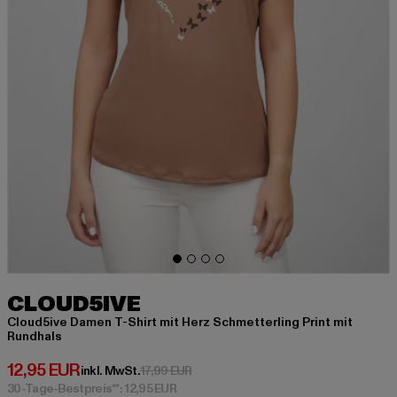
CLOUD5IVE
Cloud5ive Damen T-Shirt mit Herz Schmetterling Print mit
Rundhals
Derzeitiger Preis: 12,95 EUR
12,95 EUR
Aktionspreis: 17,99 EUR
inkl. MwSt.
17,99 EUR
30-Tage-Bestpreis**: 12,95 EUR