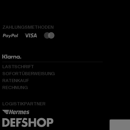
ZAHLUNGSMETHODEN
LASTSCHRIFT
SOFORTÜBERWEISUNG
RATENKAUF
RECHNUNG
LOGISTIKPARTNER