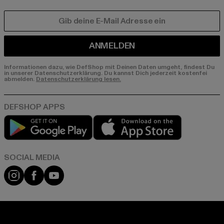
E-MAIL
ANMELDEN
Informationen dazu, wie DefShop mit Deinen Daten umgeht, findest Du
in unserer Datenschutzerklärung. Du kannst Dich jederzeit kostenfei
abmelden.
Datenschutzerklärung lesen.
Play market
App store
Instagram
Facebook
YouTube