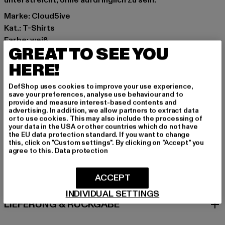
unterstreicht, ohne aufdringlich zu sein.
Marke: Cloud5ive
Kat.: T-Shirts
Farbe: weiß
GREAT TO SEE YOU
Hersteller Farbe: white
Materialzusammensetzung: 95% Polyester, 5% Elasthan
HERE!
Art.Nr: 24026039-00220
DefShop uses cookies to improve your use experience,
save your preferences, analyse use behaviour and to
Hersteller: Bestseller Textilhandels GmbH |
provide and measure interest-based contents and
advertising. In addition, we allow partners to extract data
hamburg@bestseller.com
or to use cookies. This may also include the processing of
Modering 1,Haus A | 22457 Hamburg | DE
your data in the USA or other countries which do not have
the EU data protection standard. If you want to change
this, click on "Custom settings". By clicking on "Accept" you
agree to this.
Data protection
GRÖSSE & PASSFORM
ACCEPT
PFLEGEHINWEISE
INDIVIDUAL SETTINGS
LIEFERUNG & RÜCKGABE