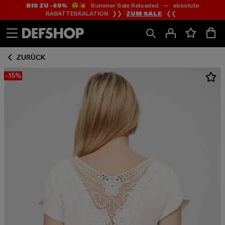
BIS ZU -65%
😲💥 Summer Sale Reloaded — absolute
Zum
Zum
RABATTESKALATION ❯❯
ZUM SALE
❮❮
Inhalt
Fußzeile
springen
springen
ZURÜCK
-15%