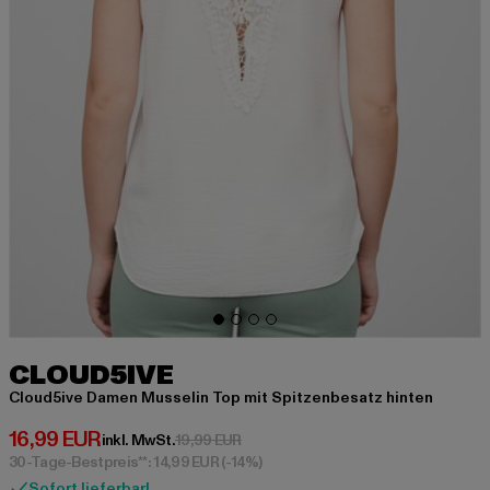
CLOUD5IVE
Cloud5ive Damen Musselin Top mit Spitzenbesatz hinten
Derzeitiger Preis: 16,99 EUR
16,99 EUR
Aktionspreis: 19,99 EUR
inkl. MwSt.
19,99 EUR
30-Tage-Bestpreis**: 14,99 EUR
(-14%)
Sofort lieferbar!