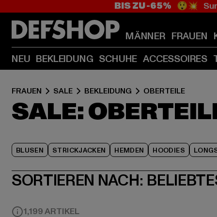
BIS ZU -65%
😲💥 Sum
MÄNNER
FRAUEN
NEU
BEKLEIDUNG
SCHUHE
ACCESSOIRES
FRAUEN
SALE
BEKLEIDUNG
OBERTEILE
SALE: OBERTEIL
BLUSEN
STRICKJACKEN
HEMDEN
HOODIES
LONGS
SORTIEREN NACH:
BELIEBTE
1,199 ARTIKEL