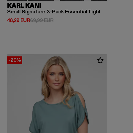
KARL KANI
Small Signature 3-Pack Essential Tight
Derzeitiger Preis: 48,29 EUR
Aktionspreis: 69,99 EUR
48,29 EUR
69,99 EUR
-20%