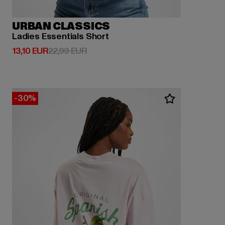
URBAN CLASSICS
Ladies Essentials Short
Derzeitiger Preis: 13,10 EUR
Aktionspreis: 22,99 EUR
13,10 EUR
22,99 EUR
-30%