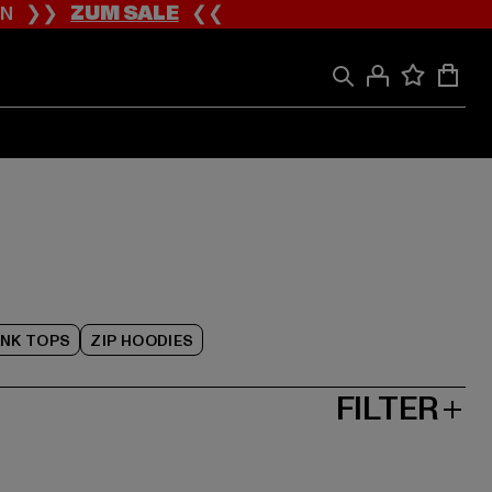
ION ❯❯
ZUM SALE
❮❮
NK TOPS
ZIP HOODIES
FILTER