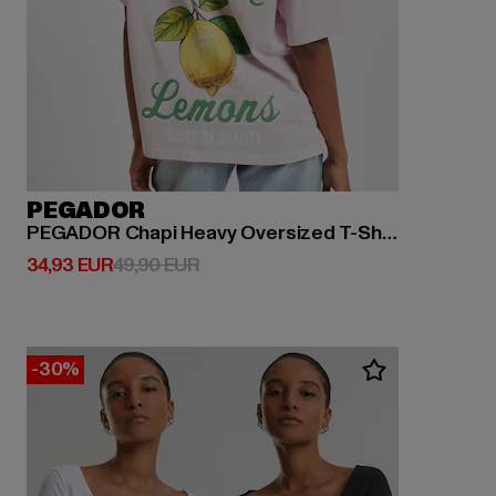
PEGADOR
PEGADOR Chapi Heavy Oversized T-Shirts
Derzeitiger Preis: 34,93 EUR
Aktionspreis: 49,90 EUR
34,93 EUR
49,90 EUR
-30%