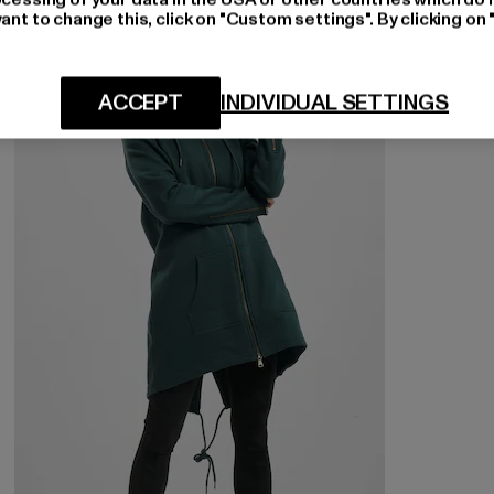
ant to change this, click on "Custom settings". By clicking on 
NEU
-18%
ACCEPT
INDIVIDUAL SETTINGS