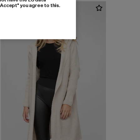
"Accept" you agree to this.
-26%