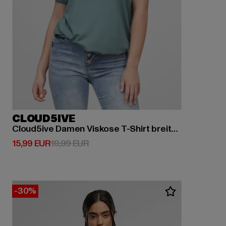
CLOUD5IVE
Cloud5ive Damen Viskose T-Shirt breiter Bund & offene Schulter
Derzeitiger Preis: 15,99 EUR
Aktionspreis: 19,99 EUR
15,99 EUR
19,99 EUR
-30%