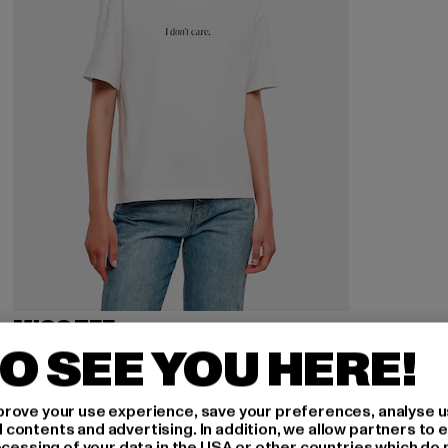
MISS TEE
I Don´t Care
O SEE YOU HERE!
Derzeitiger Preis: 16,99 EUR
Aktionspreis: 19,99 EUR
16,99 EUR
19,99 EUR
rove your use experience, save your preferences, analyse u
ontents and advertising. In addition, we allow partners to e
ocessing of your data in the USA or other countries which do 