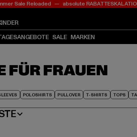
mer Sale Reloaded — absolute RABATTESKALAT
Zum
Zum
Zum
Inhalt
Fußzeile
Produktraster
springen
springen
springen
KINDER
(Enter
(Enter
(Enter
drücken)
drücken)
drücken)
TAGESANGEBOTE
SALE
MARKEN
E FÜR FRAUEN
LEEVES
POLOSHIRTS
PULLOVER
T-SHIRTS
TOPS
TA
STE