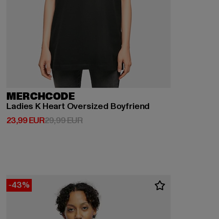
MERCHCODE
Ladies K Heart Oversized Boyfriend
Derzeitiger Preis: 23,99 EUR
Aktionspreis: 29,99 EUR
23,99 EUR
29,99 EUR
-43%