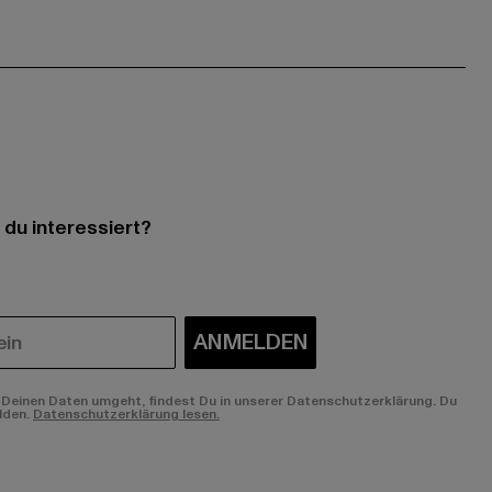
 du interessiert?
ANMELDEN
Deinen Daten umgeht, findest Du in unserer Datenschutzerklärung. Du
lden.
Datenschutzerklärung lesen.