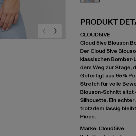
schwarz
PRODUKT DET
CLOUD5IVE
Cloud 5ive Blouson B
Der Cloud 5ive Blouso
klassischen Bomber-Lo
dem Weg zur Stage, di
Gefertigt aus 95% Pol
Stretch für volle Bew
Blouson-Schnitt sitzt
Silhouette. Ein echte
trotzdem lässig bleib
Piece.
Marke: Cloud5ive