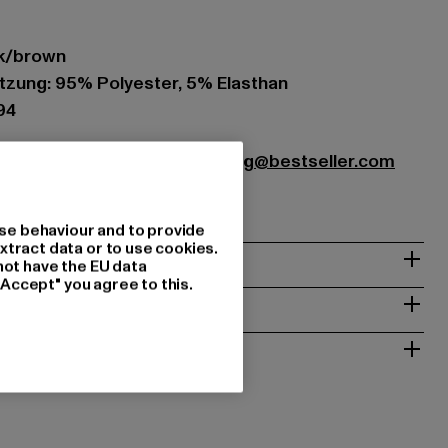
ck/brown
zung: 95% Polyester, 5% Elasthan
94
r Textilhandels GmbH |
hamburg@bestseller.com
22457 Hamburg | DE
se behaviour and to provide
xtract data or to use cookies.
& PASSFORM
not have the EU data
"Accept" you agree to this.
ISE
 RÜCKGABE