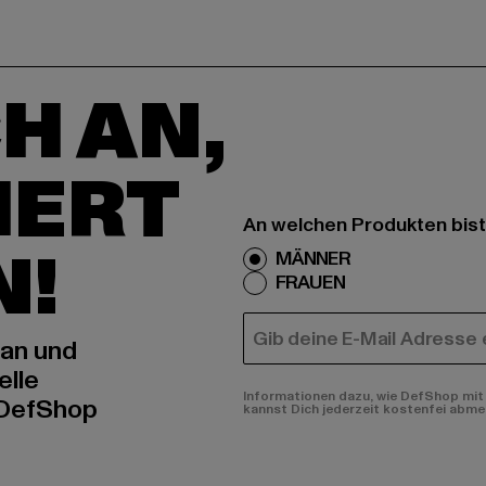
H AN,
IERT
An welchen Produkten bist
N!
MÄNNER
FRAUEN
E-MAIL
 an und
elle
Informationen dazu, wie DefShop mit 
 DefShop
kannst Dich jederzeit kostenfei abme