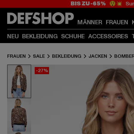
BIS ZU -65%
😲💥 Sum
MÄNNER
FRAUEN
NEU
BEKLEIDUNG
SCHUHE
ACCESSOIRES
FRAUEN
SALE
BEKLEIDUNG
JACKEN
BOMBER
-27%