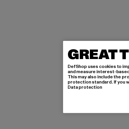
GREAT T
DefShop uses cookies to imp
and measure interest-based c
This may also include the pr
protection standard. If you w
Data protection