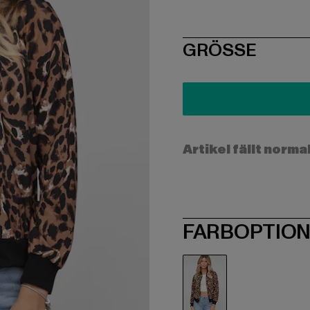
SIZE
GRÖSSE
Artikel fällt norma
FARBOPTIO