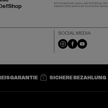
Informationen dazu, wie DefShop mit 
 DefShop
kannst Dich jederzeit kostenfei abme
e
Instagram
Facebook
YouTube
REISGARANTIE
SICHERE BEZAHLUNG