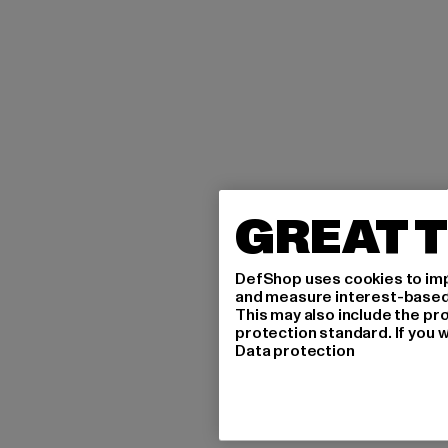
GREAT T
DefShop uses cookies to imp
and measure interest-based c
This may also include the pr
protection standard. If you w
Data protection