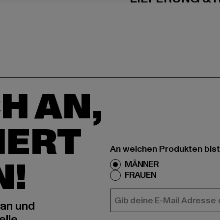
H AN,
IERT
An welchen Produkten bist
N!
MÄNNER
FRAUEN
E-MAIL
 an und
elle