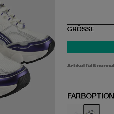
SIZE
GRÖSSE
Artikel fällt norma
FARBOPTIO