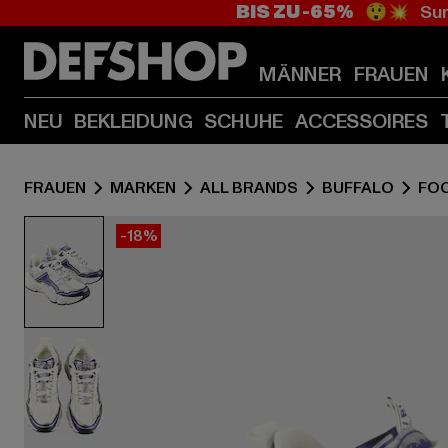
BIS ZU -65%
😲💥 Sum
MÄNNER
FRAUEN
NEU
BEKLEIDUNG
SCHUHE
ACCESSOIRES
FRAUEN
MARKEN
ALL BRANDS
BUFFALO
FO
-18%