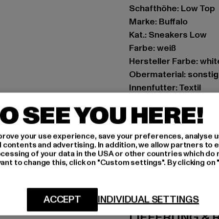
Schafthöhe: Low Top
Marke: Buffalo
Kat.: Sneakers Low
Farbe: weiß
Hersteller Farbe: whit
Obermaterial: sonstige
Innenfutter: Textil
Art.Nr: 1636391-2077
O SEE YOU HERE!
Hersteller: Buffalo B
rove your use experience, save your preferences, analyse u
Schanzenstraße 41 | 5
ontents and advertising. In addition, we allow partners to e
ocessing of your data in the USA or other countries which do 
ant to change this, click on "Custom settings". By clicking on 
GRÖSSE 
PFLEGEHINWE
ACCEPT
INDIVIDUAL SETTINGS
LIEFERUNG &