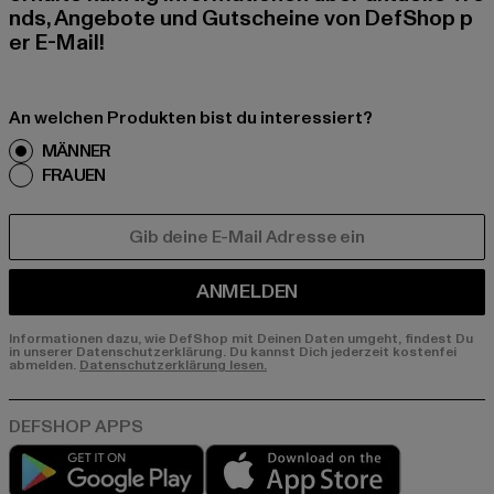
nds, Angebote und Gutscheine von DefShop p
er E-Mail!
An welchen Produkten bist du interessiert?
MÄNNER
FRAUEN
E-MAIL
ANMELDEN
Informationen dazu, wie DefShop mit Deinen Daten umgeht, findest Du
in unserer Datenschutzerklärung. Du kannst Dich jederzeit kostenfei
abmelden.
Datenschutzerklärung lesen.
Play market
App store