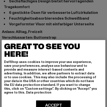
Sechsflächiges Design bietet hervorragenden
Tragekomfort
6 gestickte Ösen für verbesserte Luftzirkulation
Feuchtigkeitsabsorbierendes Schweißband
Vorgeformter Visor mit einfarbiger Unterseite
Anlass: Alltag, Freizeit
Verschlussarten: Buttonstrap
Marke: Flexfit
GREAT TO SEE YOU
Kat.: Snapback
HERE!
Farbe: camouflage
Hersteller Farbe: black multicam
DefShop uses cookies to improve your use experience,
save your preferences, analyse use behaviour and to
Materialzusammensetzung: 98% Baumwolle, 2%
provide and measure interest-based contents and
Elasthan
advertising. In addition, we allow partners to extract data
or to use cookies. This may also include the processing of
Art.Nr: 6089MC-01489
your data in the USA or other countries which do not have
the EU data protection standard. If you want to change
this, click on "Custom settings". By clicking on "Accept" you
Hersteller: TB International GmbH |
info@tbint.de
agree to this.
Data protection
Dr.-Robert-Murjahn-Straße 7 | 64372 Ober-Ramstadt |
DE
ACCEPT