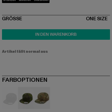
Stunden
Minuten
Sekunden
SIZE
GRÖSSE
ONE SIZE
IN DEN WARENKORB
Artikel fällt normal aus
FARBOPTIONEN
camouflage
bunt
bunt