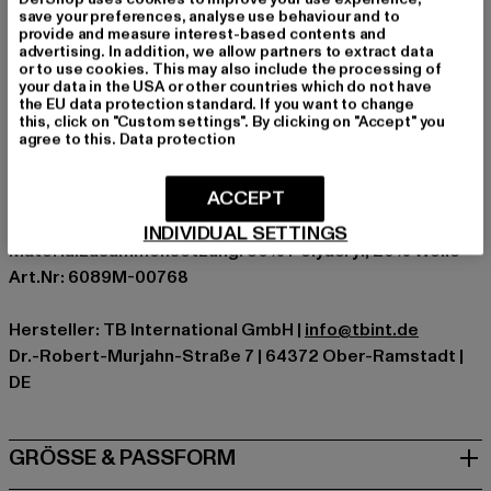
größenverstellbar am Hinterkopf durch Snapback-
save your preferences, analyse use behaviour and to
Verschluss
provide and measure interest-based contents and
advertising. In addition, we allow partners to extract data
gerader Visor
or to use cookies. This may also include the processing of
your data in the USA or other countries which do not have
Anlass: Alltag
the EU data protection standard. If you want to change
Verschlussarten: Buttonstrap
this, click on "Custom settings". By clicking on "Accept" you
agree to this.
Data protection
Marke: Flexfit
Kat.: Snapback
ACCEPT
Farbe: grau
Hersteller Farbe: darkgrey/darkgrey
INDIVIDUAL SETTINGS
Materialzusammensetzung: 80% Polyacryl, 20% Wolle
Art.Nr: 6089M-00768
Hersteller: TB International GmbH |
info@tbint.de
Dr.-Robert-Murjahn-Straße 7 | 64372 Ober-Ramstadt |
DE
GRÖSSE & PASSFORM