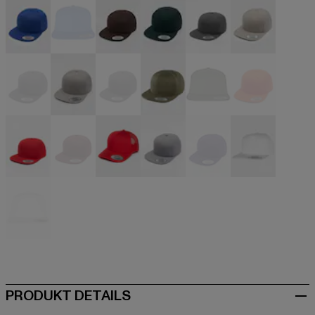
blau
blau
braun
grün
grau
grau
grau
grau
grau
olive
olive
orange
rot
rot
rot
silberfarben
violet
weiß
weiß
PRODUKT DETAILS