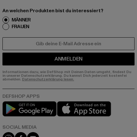
An welchen Produkten bist du interessiert?
MÄNNER
FRAUEN
E-MAIL
ANMELDEN
Informationen dazu, wie DefShop mit Deinen Daten umgeht, findest Du
in unserer Datenschutzerklärung. Du kannst Dich jederzeit kostenfei
abmelden.
Datenschutzerklärung lesen.
Play market
App store
Instagram
Facebook
YouTube