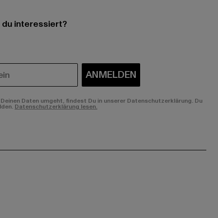
 du interessiert?
ANMELDEN
Deinen Daten umgeht, findest Du in unserer Datenschutzerklärung. Du
lden.
Datenschutzerklärung lesen.