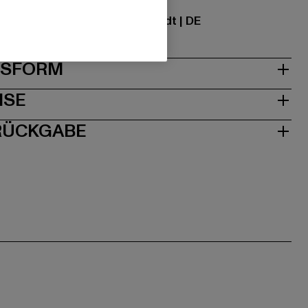
ational GmbH |
info@tbint.de
traße 7 | 64372 Ober-Ramstadt | DE
& PASSFORM
ISE
 RÜCKGABE