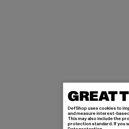
GREAT T
DefShop uses cookies to imp
and measure interest-based c
This may also include the pr
protection standard. If you w
Data protection