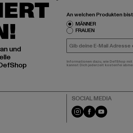
IERT
An welchen Produkten bist
N!
MÄNNER
FRAUEN
E-MAIL
 an und
elle
Informationen dazu, wie DefShop mit 
 DefShop
kannst Dich jederzeit kostenfei abme
e
Instagram
Facebook
YouTube