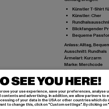
Künstler T-Shirt
Künstler: Cher
Rundhalsausschni
Blickfangender Pr
Bequeme Passfo
Anlass: Alltag, Bequem,
Ausschnitt: Rundhals
Ärmelart: Kurzarm
Marke: Merchcode
Kat.: T-Shirts
O SEE YOU HERE!
Farbe: weiß
Hersteller Farbe: whit
Materialzusammense
rove your use experience, save your preferences, analyse u
ontents and advertising. In addition, we allow partners to e
Art.Nr: MC856-00220
ocessing of your data in the USA or other countries which do 
ant to change this, click on "Custom settings". By clicking on 