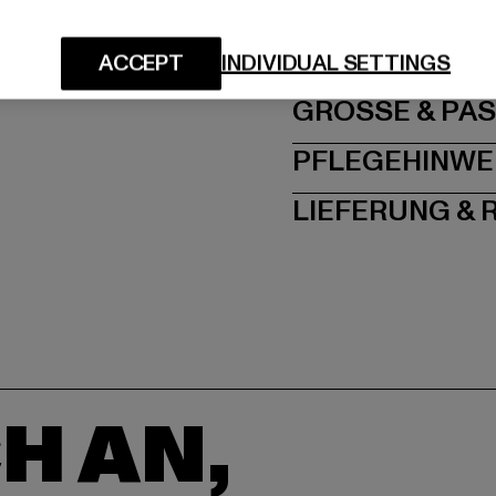
Hersteller: TB Intern
Dr.-Robert-Murjahn-S
ACCEPT
INDIVIDUAL SETTINGS
GRÖSSE 
PFLEGEHINWE
LIEFERUNG &
H AN,