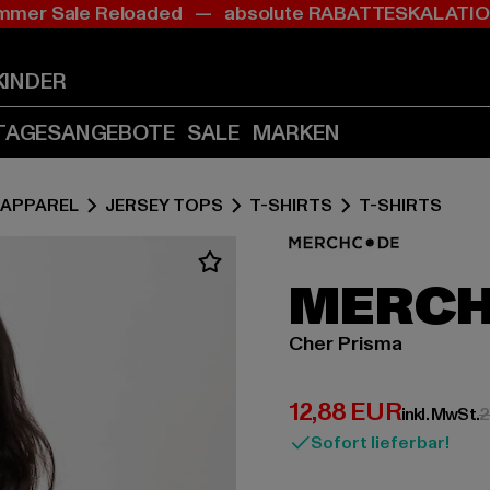
mer Sale Reloaded — absolute RABATTESKALAT
Zum
Zum
Inhalt
Fußzeile
springen
springen
KINDER
(Enter
(Enter
drücken)
drücken)
TAGESANGEBOTE
SALE
MARKEN
APPAREL
JERSEY TOPS
T-SHIRTS
T-SHIRTS
MERC
Cher Prisma
Derzeitiger Preis:
12,88 EUR
inkl. MwSt.
2
Sofort lieferbar!