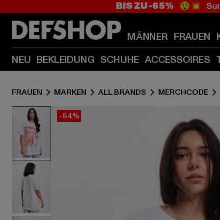
BIS ZU -65%
😲💥 Sum
MÄNNER
FRAUEN
NEU
BEKLEIDUNG
SCHUHE
ACCESSOIRES
FRAUEN
MARKEN
ALL BRANDS
MERCHCODE
-54%