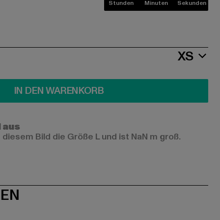
Stunden
Minuten
Sekunden
XS
IN DEN WARENKORB
l aus
 diesem Bild die Größe L und ist NaN m groß.
NEN