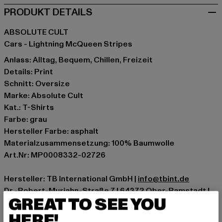
PRODUKT DETAILS
ABSOLUTE CULT
Cars - Lightning McQueen Stripes
Anlass: Alltag, Bequem, Chillen, Freizeit
Details: Print
Schnitt: Oversize
Marke: Absolute Cult
Kat.: T-Shirts
Farbe: grau
Hersteller Farbe: asphalt
Materialzusammensetzung: 100% Baumwolle
Art.Nr: MP0008332-02726
Hersteller: TB International GmbH |
info@tbint.de
Dr.-Robert-Murjahn-Straße 7 | 64372 Ober-Ramstadt |
GREAT TO SEE YOU
DE
HERE!