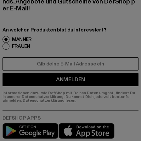
nds, Angebote und Gutscheine von DefShop p
er E-Mail!
An welchen Produkten bist du interessiert?
MÄNNER
FRAUEN
E-MAIL
ANMELDEN
Informationen dazu, wie DefShop mit Deinen Daten umgeht, findest Du
in unserer Datenschutzerklärung. Du kannst Dich jederzeit kostenfei
abmelden.
Datenschutzerklärung lesen.
Play market
App store