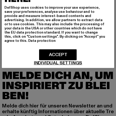
GRÖSSE & PASSFORM
DefShop uses cookies to improve your use experience,
save your preferences, analyse use behaviour and to
provide and measure interest-based contents and
PFLEGEHINWEISE
advertising. In addition, we allow partners to extract data
or to use cookies. This may also include the processing of
your data in the USA or other countries which do not have
LIEFERUNG & RÜCKGABE
the EU data protection standard. If you want to change
this, click on "Custom settings". By clicking on "Accept" you
agree to this.
Data protection
ACCEPT
INDIVIDUAL SETTINGS
MELDE DICH AN, UM
INSPIRIERT ZU BLEI
BEN!
Melde dich hier für unseren Newsletter an und
erhalte künftig Informationen über aktuelle Tre