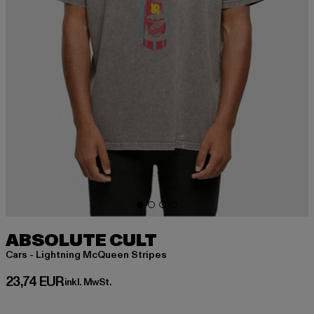
ABSOLUTE CULT
Cars - Lightning McQueen Stripes
Derzeitiger Preis: 23,74 EUR
23,74 EUR
inkl. MwSt.