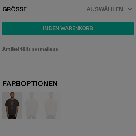
SIZE
GRÖSSE
AUSWÄHLEN
IN DEN WARENKORB
Artikel fällt normal aus
FARBOPTIONEN
schwarz
grau
khaki