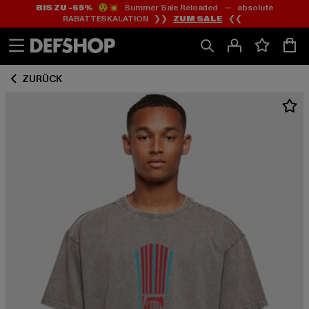
BIS ZU -65%
😲💥 Summer Sale Reloaded — absolute
Zum
Zum
RABATTESKALATION ❯❯
ZUM SALE
❮❮
Inhalt
Fußzeile
springen
springen
ZURÜCK