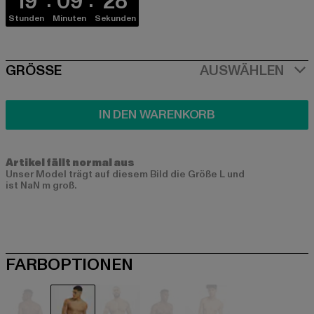
19
09
28
Stunden
Minuten
Sekunden
SIZE
GRÖSSE
AUSWÄHLEN
IN DEN WARENKORB
Artikel fällt normal aus
Unser Model trägt auf diesem Bild die Größe L und
ist NaN m groß.
FARBOPTIONEN