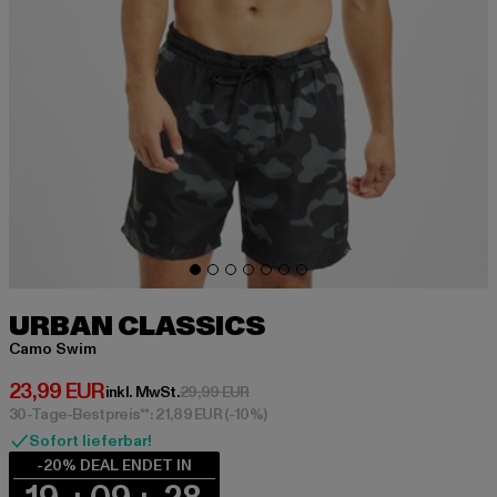
URBAN CLASSICS
Camo Swim
Derzeitiger Preis: 23,99 EUR
23,99 EUR
Aktionspreis: 29,99 EUR
inkl. MwSt.
29,99 EUR
30-Tage-Bestpreis**: 21,89 EUR
(-10%)
Sofort lieferbar!
-20% DEAL ENDET IN