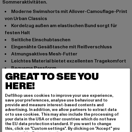
Sommeraktivitäten.
moderne Swimshorts mit Allover-Camouflage-Print
von Urban Classics
Kordelzug außen am elastischen Bund sorgt für
festen Halt
seitliche Einschubtaschen
eingenähte Gesäßtasche mit Reißverschluss
atmungsaktives Mesh-Futter
leichtes Material bietet exzellenten Tragekomfort
bequeme Passform
GREAT TO SEE YOU
Anlass: Strand, Street, Alltag, Freizeit, Casual
HERE!
Verschlussarten: Kordelzug
Schnitt: Normal
DefShop uses cookies to improve your use experience,
Marke: Urban Classics
save your preferences, analyse use behaviour and to
provide and measure interest-based contents and
Kat.: Beachwear - Bottoms
advertising. In addition, we allow partners to extract data
Farbe: camouflage
or to use cookies. This may also include the processing of
your data in the USA or other countries which do not have
Hersteller Farbe: darkcamo
the EU data protection standard. If you want to change
Materialzusammensetzung: 100% Polyester
this, click on "Custom settings". By clicking on "Accept" you