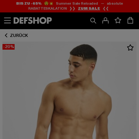
BIS ZU -65%
😲💥 Summer Sale Reloaded — absolute
Zum
Zum
RABATTESKALATION ❯❯
ZUM SALE
❮❮
Inhalt
Fußzeile
springen
springen
ZURÜCK
-20%