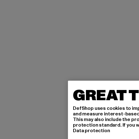
GREAT T
DefShop uses cookies to imp
and measure interest-based c
This may also include the pr
protection standard. If you w
Data protection