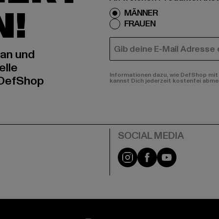
N!
MÄNNER
FRAUEN
E-MAIL
 an und
elle
Informationen dazu, wie DefShop mit 
 DefShop
kannst Dich jederzeit kostenfei abme
e
Instagram
Facebook
YouTube