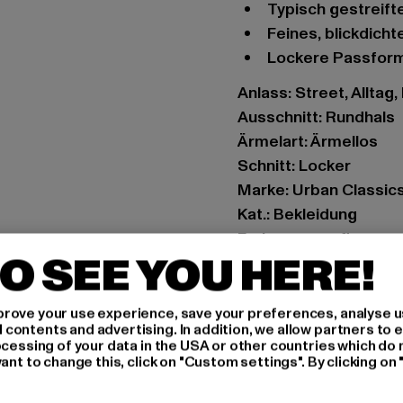
typisch gestreif
feines, blickdic
lockere Passfor
Anlass: Street, Alltag,
Ausschnitt: Rundhals
Ärmelart: Ärmellos
Schnitt: Locker
Marke: Urban Classic
Kat.: Bekleidung
Farbe: camouflage
O SEE YOU HERE!
Hersteller Farbe: da
Materialzusammenset
Art.Nr: TB2065-00707
rove your use experience, save your preferences, analyse u
ontents and advertising. In addition, we allow partners to e
ocessing of your data in the USA or other countries which do 
Hersteller: TB Intern
ant to change this, click on "Custom settings". By clicking on 
Dr.-Robert-Murjahn-S