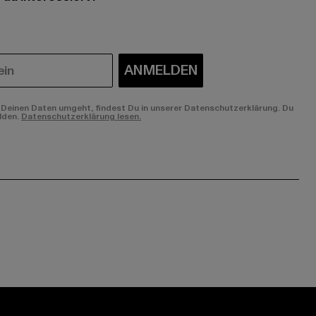
ANMELDEN
Deinen Daten umgeht, findest Du in unserer Datenschutzerklärung. Du
lden.
Datenschutzerklärung lesen.