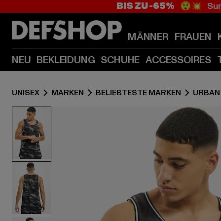
BIS ZU -65%
😲💥 Sum
MÄNNER
FRAUEN
NEU
BEKLEIDUNG
SCHUHE
ACCESSOIRES
UNISEX
MARKEN
BELIEBTESTE MARKEN
URBAN