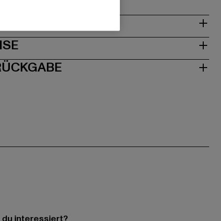
& PASSFORM
ISE
 RÜCKGABE
 du interessiert?