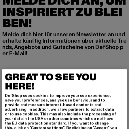
MELDE DICH AN, UM
INSPIRIERT ZU BLEI
BEN!
Melde dich hier für unseren Newsletter an und
erhalte künftig Informationen über aktuelle Tre
nds, Angebote und Gutscheine von DefShop p
er E-Mail!
An welchen Produkten bist du interessiert?
GREAT TO SEE YOU
MÄNNER
HERE!
FRAUEN
DefShop uses cookies to improve your use experience,
save your preferences, analyse use behaviour and to
provide and measure interest-based contents and
E-MAIL
advertising. In addition, we allow partners to extract data
or to use cookies. This may also include the processing of
ANMELDEN
your data in the USA or other countries which do not have
the EU data protection standard. If you want to change
this, click on "Custom settings". By clicking on "Accept" you