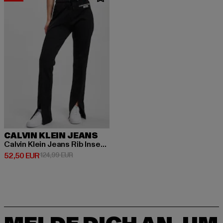
CALVIN KLEIN JEANS
Calvin Klein Jeans Rib Insert Interlocks Jogginghose
Derzeitiger Preis: 52,50 EUR
Aktionspreis: 124,99 EUR
52,50 EUR
124,99 EUR