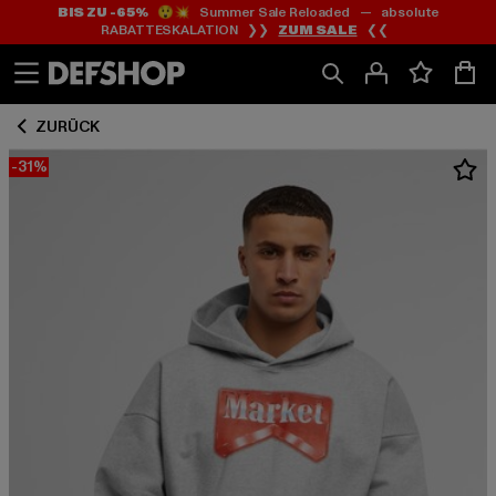
BIS ZU -65%
😲💥 Summer Sale Reloaded — absolute
Zum
Zum
RABATTESKALATION ❯❯
ZUM SALE
❮❮
Inhalt
Fußzeile
springen
springen
ZURÜCK
-31%