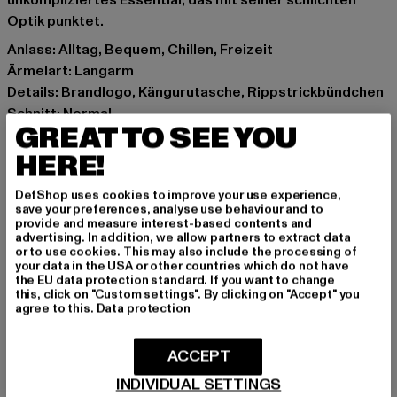
unkompliziertes Essential, das mit seiner schlichten
Optik punktet.
Anlass: Alltag, Bequem, Chillen, Freizeit
Ärmelart: Langarm
Details: Brandlogo, Kängurutasche, Rippstrickbündchen
Schnitt: Normal
GREAT TO SEE YOU
Marke: Market Studios
Kat.: Sweat & Fleece - Hoodies
HERE!
Farbe: grau
DefShop uses cookies to improve your use experience,
Hersteller Farbe: ash
save your preferences, analyse use behaviour and to
Materialzusammensetzung: 100% Baumwolle
provide and measure interest-based contents and
advertising. In addition, we allow partners to extract data
Art.Nr: 397000636-03448
or to use cookies. This may also include the processing of
your data in the USA or other countries which do not have
the EU data protection standard. If you want to change
Hersteller: The Hundreds |
service@thehundreds.com
this, click on "Custom settings". By clicking on "Accept" you
FAIRFAX AVE 501 | 90036 LOS ANGELES | US
agree to this.
Data protection
ACCEPT
GRÖSSE & PASSFORM
INDIVIDUAL SETTINGS