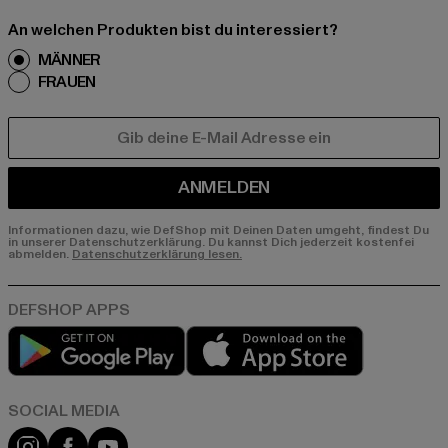
An welchen Produkten bist du interessiert?
MÄNNER
FRAUEN
E-MAIL
ANMELDEN
Informationen dazu, wie DefShop mit Deinen Daten umgeht, findest Du
in unserer Datenschutzerklärung. Du kannst Dich jederzeit kostenfei
abmelden.
Datenschutzerklärung lesen.
Play market
App store
Instagram
Facebook
YouTube