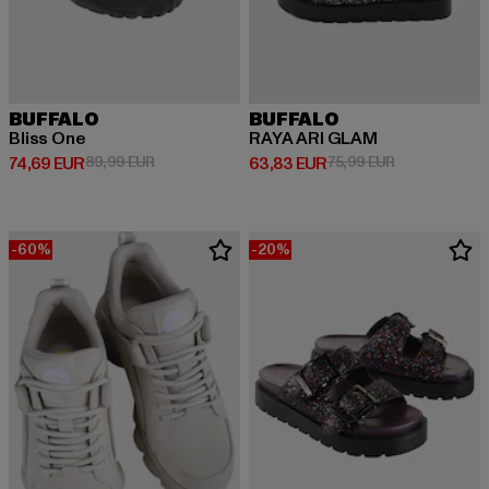
BUFFALO
BUFFALO
Bliss One
RAYA ARI GLAM
Derzeitiger Preis: 74,69 EUR
Aktionspreis: 89,99 EUR
Derzeitiger Preis: 63,83 EUR
Aktionspreis:
74,69 EUR
89,99 EUR
63,83 EUR
75,99 EUR
-60%
-20%