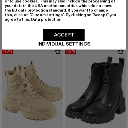
or to use cookies. This may also include the processing of
your data in the USA or other countries which do not have
the EU data protection standard. If you want to change
this, click on "Custom settings". By clicking on "Accept" you
BUFFALO
BUFFALO
agree to this.
Data protection
ZANOS JOJO - VEGAN NAPPA
ZYDA CROSS - VEGAN LYCRA
Derzeitiger Preis: 55,19 EUR
Aktionspreis: 79,99 EUR
Derzeitiger Preis: 48,29 EUR
Aktionspreis:
55,19 EUR
79,99 EUR
48,29 EUR
69,99 EUR
ACCEPT
INDIVIDUAL SETTINGS
-19%
-37%