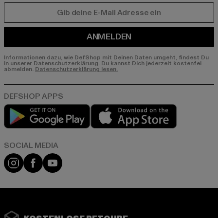
E-MAIL
ANMELDEN
Informationen dazu, wie DefShop mit Deinen Daten umgeht, findest Du
in unserer Datenschutzerklärung. Du kannst Dich jederzeit kostenfei
abmelden.
Datenschutzerklärung lesen.
Play market
App store
Instagram
Facebook
YouTube