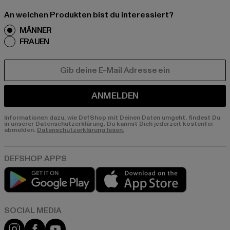
An welchen Produkten bist du interessiert?
MÄNNER
FRAUEN
E-MAIL
ANMELDEN
Informationen dazu, wie DefShop mit Deinen Daten umgeht, findest Du
in unserer Datenschutzerklärung. Du kannst Dich jederzeit kostenfei
abmelden.
Datenschutzerklärung lesen.
Play market
App store
Instagram
Facebook
YouTube