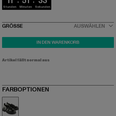
11
51
33
Stunden
Minuten
Sekunden
SIZE
GRÖSSE
AUSWÄHLEN
IN DEN WARENKORB
Artikel fällt normal aus
FARBOPTIONEN