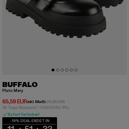
BUFFALO
Pluto Mary
Derzeitiger Preis: 65,59 EUR
65,59 EUR
Aktionspreis: 79,99 EUR
inkl. MwSt.
79,99 EUR
30-Tage-Bestpreis**: 63,99 EUR
(-3%)
Sofort lieferbar!
-18% DEAL ENDET IN