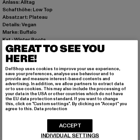
Anlass: Alltag
Schafthöhe: Low Top
Absatzart: Plateau
Details: Vegan
Marke: Buffalo
Kat.: Winter Boots
GREAT TO SEE YOU
Farbe: schwarz
Hersteller Farbe: black
HERE!
Obermaterial: sonstiges Material
DefShop uses cookies to improve your use experience,
Innenfutter: sonstiges Material
save your preferences, analyse use behaviour and to
Art.Nr: 1620030-00007
provide and measure interest-based contents and
advertising. In addition, we allow partners to extract data
or to use cookies. This may also include the processing of
Hersteller: Buffalo Boots GmbH |
service-de@buffalo-
your data in the USA or other countries which do not have
the EU data protection standard. If you want to change
boots.com
this, click on "Custom settings". By clicking on "Accept" you
Schanzenstraße 41 | 51063 Köln | DE
agree to this.
Data protection
ACCEPT
GRÖSSE & PASSFORM
INDIVIDUAL SETTINGS