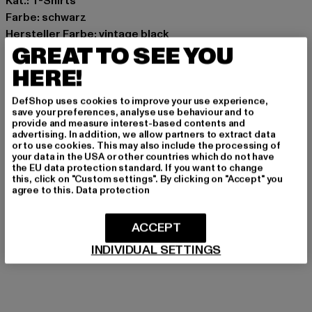
Kat.: T-Shirts
Farbe: schwarz
Hersteller Farbe: vintage black
GREAT TO SEE YOU
Materialzusammensetzung: 100% Baumwolle
Art.Nr: PGDR4650-01917
HERE!
Hersteller: The Mad Agency GmbH |
DefShop uses cookies to improve your use experience,
save your preferences, analyse use behaviour and to
info@themad.agency
provide and measure interest-based contents and
Hollefeldstraße 16 | 48282 Emsdetten | DE
advertising. In addition, we allow partners to extract data
or to use cookies. This may also include the processing of
your data in the USA or other countries which do not have
the EU data protection standard. If you want to change
this, click on "Custom settings". By clicking on "Accept" you
GRÖSSE & PASSFORM
agree to this.
Data protection
PFLEGEHINWEISE
ACCEPT
LIEFERUNG & RÜCKGABE
INDIVIDUAL SETTINGS