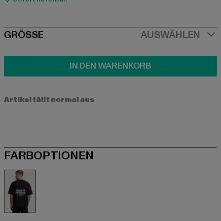
SIZE
GRÖSSE
AUSWÄHLEN
IN DEN WARENKORB
Artikel fällt normal aus
FARBOPTIONEN
schwarz