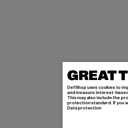
GREAT T
DefShop uses cookies to imp
and measure interest-based c
This may also include the pr
protection standard. If you w
Data protection