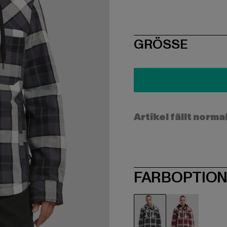
SIZE
GRÖSSE
Artikel fällt norma
FARBOPTIO