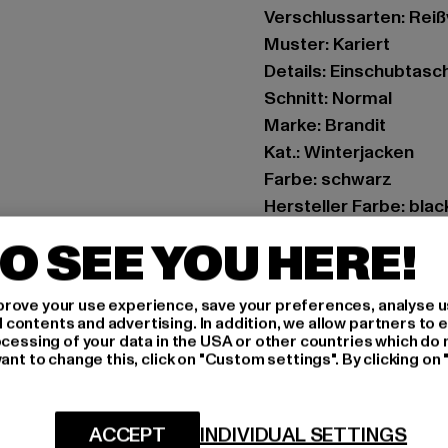
Verschlussarten: Rei
Muster: Kariert
Details: Einschubtasc
Schnitt: Normal
Marke: Brandit
Kat.: Winterjacken
Farbe: schwarz
Hersteller Farbe: bla
Materialzusammense
O SEE YOU HERE!
Art.Nr: BD5032-01563
rove your use experience, save your preferences, analyse u
Hersteller: Brandit Te
ontents and advertising. In addition, we allow partners to e
Spichernstraße 6a | 5
ocessing of your data in the USA or other countries which do 
ant to change this, click on "Custom settings". By clicking on 
GRÖSSE 
ACCEPT
INDIVIDUAL SETTINGS