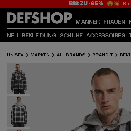
BIS ZU -65%
😲💥 Sum
MÄNNER
FRAUEN
NEU
BEKLEIDUNG
SCHUHE
ACCESSOIRES
UNISEX
MARKEN
ALL BRANDS
BRANDIT
BEK