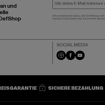
E-MAIL
 an und
elle
Informationen dazu, wie DefShop mit 
 DefShop
kannst Dich jederzeit kostenfei abme
e
Instagram
Facebook
YouTube
REISGARANTIE
SICHERE BEZAHLUNG