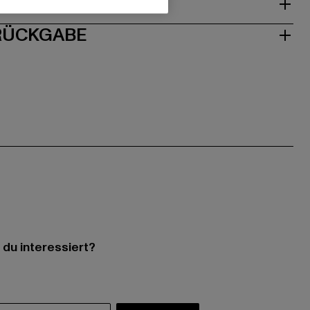
ISE
 RÜCKGABE
 du interessiert?