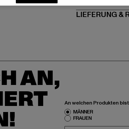
PFLEGEHINWE
LIEFERUNG &
H AN,
IERT
An welchen Produkten bist
N!
MÄNNER
FRAUEN