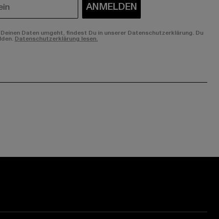
ANMELDEN
Deinen Daten umgeht, findest Du in unserer Datenschutzerklärung. Du
lden.
Datenschutzerklärung lesen.